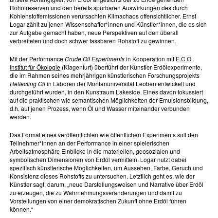
Rohölreserven und den bereits spürbaren Auswirkungen des durch
Kohlenstoffemissionen verursachten Klimachaos offensichtlicher. Ernst
Logar zählt zu jenen Wissenschafter*innen und Künstler*innen, die es sich
zur Aufgabe gemacht haben, neue Perspektiven auf den überall
verbreiteten und doch schwer fassbaren Rohstoff zu gewinnen.
Mit der Performance
Crude Oil Experiments
in Kooperation mit
E.C.O.
Institut für Ökologie
(Klagenfurt) überführt der Künstler Erdölexperimente,
die im Rahmen seines mehrjährigen künstlerischen Forschungsprojekts
Reflecting Oil
in Laboren der Montanuniversität Leoben entwickelt und
durchgeführt wurden, in den Kunstraum Lakeside. Eines davon fokussiert
auf die praktischen wie semantischen Möglichkeiten der Emulsionsbildung,
d.h. auf jenen Prozess, wenn Öl und Wasser miteinander verbunden
werden.
Das Format eines veröffentlichten wie öffentlichen Experiments soll den
Teilnehmer*innen an der Performance in einer spielerischen
Arbeitsatmosphäre Einblicke in die materiellen, geosozialen und
symbolischen Dimensionen von Erdöl vermitteln. Logar nutzt dabei
spezifisch künstlerische Möglichkeiten, um Aussehen, Farbe, Geruch und
Konsistenz dieses Rohstoffs zu untersuchen. Letztlich geht es, wie der
Künstler sagt, darum, „neue Darstellungsweisen und Narrative über Erdöl
zu erzeugen, die zu Wahrnehmungsveränderungen und damit zu
Vorstellungen von einer demokratischen Zukunft ohne Erdöl führen
können.“