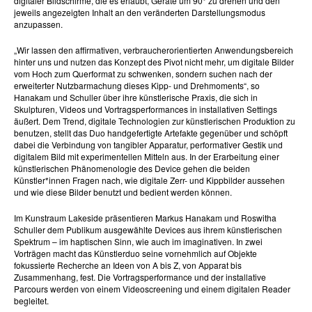
digitaler Bildschirme, die es erlaubt, Geräte um 90° zu drehen und den
jeweils angezeigten Inhalt an den veränderten Darstellungsmodus
anzupassen.
„Wir lassen den affirmativen, verbraucherorientierten Anwendungsbereich
hinter uns und nutzen das Konzept des Pivot nicht mehr, um digitale Bilder
vom Hoch zum Querformat zu schwenken, sondern suchen nach der
erweiterter Nutzbarmachung dieses Kipp- und Drehmoments“, so
Hanakam und Schuller über ihre künstlerische Praxis, die sich in
Skulpturen, Videos und Vortragsperformances in installativen Settings
äußert. Dem Trend, digitale Technologien zur künstlerischen Produktion zu
benutzen, stellt das Duo handgefertigte Artefakte gegenüber und schöpft
dabei die Verbindung von tangibler Apparatur, performativer Gestik und
digitalem Bild mit experimentellen Mitteln aus. In der Erarbeitung einer
künstlerischen Phänomenologie des Device gehen die beiden
Künstler*innen Fragen nach, wie digitale Zerr- und Kippbilder aussehen
und wie diese Bilder benutzt und bedient werden können.
Im Kunstraum Lakeside präsentieren Markus Hanakam und Roswitha
Schuller dem Publikum ausgewählte Devices aus ihrem künstlerischen
Spektrum – im haptischen Sinn, wie auch im imaginativen. In zwei
Vorträgen macht das Künstlerduo seine vornehmlich auf Objekte
fokussierte Recherche an Ideen von A bis Z, von Apparat bis
Zusammenhang, fest. Die Vortragsperformance und der installative
Parcours werden von einem Videoscreening und einem digitalen Reader
begleitet.