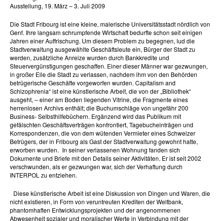
Ausstellung, 19. März – 3. Juli 2009
Die Stadt Fribourg ist eine kleine, malerische Universitätsstadt nördlich von
Genf. Ihre langsam schrumpfende Wirtschaft bedurfte schon seit einigen
Jahren einer Auffrischung. Um diesem Problem zu begegnen, lud die
Stadtverwaltung ausgewählte Geschäftsleute ein, Bürger der Stadt zu
werden, zusätzliche Anreize wurden durch Bankkredite und
Steuervergünstigungen geschaffen. Einer dieser Männer war gezwungen,
in großer Eile die Stadt zu verlassen, nachdem ihm von den Behörden
betrügerische Geschäfte vorgeworfen wurden. Capitalism and
Schizophrenia“ ist eine künstlerische Arbeit, die von der „Bibliothek“
ausgeht, – einer am Boden liegenden Vitrine, die Fragmente eines
herrenlosen Archivs enthält; die Buchumschläge von ungefähr 200
Business- Selbsthilfebüchern. Ergänzend wird das Publikum mit
gefälschten Geschäftsverträgen konfrontiert, Tagebucheinträgen und
Korrespondenzen, die von dem wütenden Vermieter eines Schweizer
Betrügers, der in Fribourg als Gast der Stadtverwaltung gewohnt hatte,
erworben wurden. In seiner verlassenen Wohnung fanden sich
Dokumente und Briefe mit den Details seiner Aktivitäten. Er ist seit 2002
verschwunden, als er gezwungen war, sich der Verhaftung durch
INTERPOL zu entziehen.
Diese künstlerische Arbeit ist eine Diskussion von Dingen und Waren, die
nicht existieren, in Form von veruntreuten Krediten der Weltbank,
phantomhaften Entwicklungsprojekten und der angenommenen
Abwesenheit sozialer und moralischer Werte in Verbindung mit der