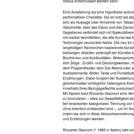
Rebus entschlüsselt werden kann.
Eine Ausstellung als eine Hypothese aufzufa
performativen Charakter. Sie ist nicht als 
sich als Aussage oder Annahme von Tatsachen
Geschichte, über das Davor und das Danach
Gegebenes verbindet sich mit Spekulativem
mit medial Vermitteltem, die alte Kunst des M
Technologie neuronaler Netze. Die neu für d
langfristigen Recherchen basierende künstl
bisherigen Arbeiten verknüpft der Künstler
Bruchlinien und Kontinuitäten, Widersprüc
sich Zeige-, Erzähl- und Deutungsweisen, d
dem Puppentheater, dem Dia-Abend oder auc
Audioelemente, Bilder, Texte und Fundstücke
Erzählungen. Dabei fungiert der Ausstellu
gleichermaßen ermöglicht, heterogene Elem
innerhalb ihres Bezugsgeflechts auszumache
Mit
Sipario
baut Riccardo Giacconi eine Ver
zu formulieren – etwa zur Gewalttätigkeit 
tief verankerten kategorialen Trennung vo
ohne Intention entstanden sind –, um im An
indem sie sich in diese Versuchsanordnung
und Erzählungen werden.
Riccardo Giacconi (* 1985 in Italien) lebt un