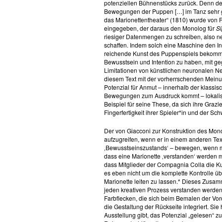
potenziellen Bühnenstücks zurück. Denn der S
Bewegungen der Puppen […] im Tanz sehr gra
das Marionettentheater“ (1810) wurde von R
eingegeben, der daraus den Monolog für
Si
riesiger Datenmengen zu schreiben, also ne
schaffen. Indem solch eine Maschine den In
reichende Kunst des Puppenspiels bekommt, 
Bewusstsein und Intention zu haben, mit g
Limitationen von künstlichen neuronalen Ne
diesem Text mit der vorherrschenden Meinu
Potenzial für Anmut – innerhalb der klassi
Bewegungen zum Ausdruck kommt – lokalisie
Beispiel für seine These, da sich ihre Graz
Fingerfertigkeit ihrer Spieler*in und der Sch
Der von Giacconi zur Konstruktion des Mono
aufzugreifen, wenn er in einem anderen Text
‚Bewusstseinszustands‘ – bewegen, wenn man
dass eine Marionette ‚verstanden‘ werden m
dass Mitglieder der Compagnia Colla die K
es eben nicht um die komplette Kontrolle üb
Marionette leiten zu lassen.* Dieses Zusam
jeden kreativen Prozess verstanden werden
Farbflecken, die sich beim Bemalen der Vor
die Gestaltung der Rückseite integriert. Si
Ausstellung gibt, das Potenzial „gelesen“ z