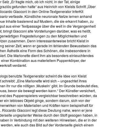
atz „Er fragte mich, ob ich nicht, in der Tat, einige
ziös gefunden hatte“ aus Heinrich von Kleists Schrift „Über
iccardo Giacconi in den Online-Textgenerator InferKit
pario
verfasste. Künstliche neuronale Netze lernen anhand
ue Inhalte basierend auf Mustern, die sie erkannt haben, zu
put aus einer Textpassage über die weit in die Vergangenheit
bringt Giacconi alte Vorstellungen darüber, was es heißt,
egenwärtigen Fragestellungen zu den Möglichkeiten und
tzen zusammen. Denn interessanterweise bricht Kleist in
ng seiner Zeit, wenn er gerade im
fehlenden
Bewusstsein das
schen Ästhetik eine Form des Schönen, die insbesondere in
rt. Die Marionette dient ihm als besonders einleuchtendes
ie einer Kombination aus materiellem Puppenkörper, der
werkraft verdankt.
logs benutzte Textgenerator scheint die Idee von Kleist
 schreibt: „Eine Marionette wird sich – ungeachtet ihres
 ihr nur die nötigen ‚Muskeln‘ gibt. Im Grunde bedeutet dies,
uss, bevor sie bewegt werden kann.“ Der Künstler versichert,
unst des Puppenspielers vergleichbar beschreiben würden, da
er ein lebloses Objekt ginge, sondern darum, sich von der
menwirken von Materialien und Kräften kann beispielhaft für
. Riccardo Giacconi legt diese Deutung nahe, wenn er jene
derseite ungeplanter Weise durch den Stoff gesogen haben, in
e haben in Verbindung mit den weiteren Hinweisen, die er in der
u werden, wie auch das Bild auf der Vorderseite gleich einem