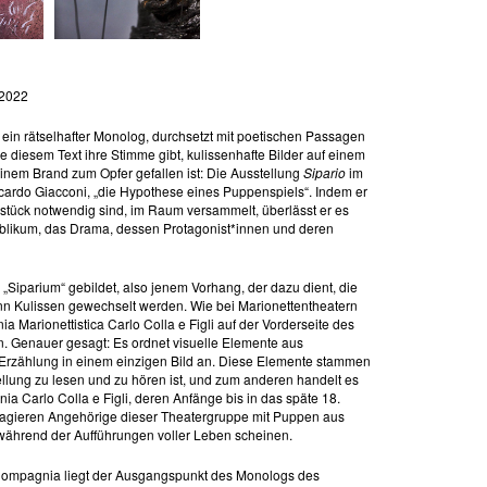
 2022
in rätselhafter Monolog, durchsetzt mit poetischen Passagen
ie diesem Text ihre Stimme gibt, kulissenhafte Bilder auf einem
 einem Brand zum Opfer gefallen ist: Die Ausstellung
Sipario
im
ccardo Giacconi, „die Hypothese eines Puppenspiels“. Indem er
nstück notwendig sind, im Raum versammelt, überlässt er es
blikum, das Drama, dessen Protagonist*innen und deren
„Siparium“ gebildet, also jenem Vorhang, der dazu dient, die
 Kulissen gewechselt werden. Wie bei Marionettentheatern
a Marionettistica Carlo Colla e Figli auf der Vorderseite des
. Genauer gesagt: Es ordnet visuelle Elemente aus
Erzählung in einem einzigen Bild an. Diese Elemente stammen
ellung zu lesen und zu hören ist, und zum anderen handelt es
a Carlo Colla e Figli, deren Anfänge bis in das späte 18.
ragieren Angehörige dieser Theatergruppe mit Puppen aus
n während der Aufführungen voller Leben scheinen.
Compagnia liegt der Ausgangspunkt des Monologs des