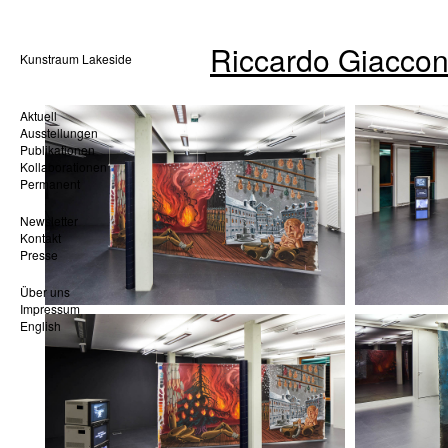
Riccardo Giaccon
Kunstraum Lakeside
Aktuell
Ausstellungen
Publikationen
Kollaborationen
Permanent
Newsletter
Kontakt
Presse
Über uns
Impressum
English