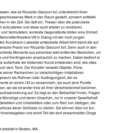
ssen, wie es Riccardo Giacconi tut, unterstreicht ihren
abgeschlossenes Werk in den Raum gestellt, sondern entfaltet
 in der Zeit. Sie lädt ein, Thesen über die potenzielle
 aufzustellen und diese auch wieder zu revidieren.
 und Vermutetem, konkrete Gegenstände bilden eine Einheit
arionettentheaters tritt in Dialog mit der noch jungen
en Kunstraum Lakeside entwickelte Arbeit führt damit die auf
erische Praxis von Riccardo Giacconi fort. Denn auch in den
 konkrete Momente aus scheinbar weit entfernten Bereichen, um
he und Kontingenzen anschaulich zu machen. Dabei bedient er
ie außerhalb der bildenden Kunst entstanden sind, wie etwa
h dem Tarot. Der Künstler verwebt Objekte, Filme,
 seiner Recherchen zu vielschichtigen installativen
ngsraum als Rahmen oder Austragungsort, der es
ente an einem Ort zu versammeln, als auch jene Punkte
n, wo sie einander trotz all ihrer Verschiedenheit berühren.
suchsanordnung auf. Es liegt an den Betrachter*innen, Fragen
des Monologs und deren Ursachen, zur in unserer Gesellschaft
n Belebtem und Unbelebtem oder zum Reiz von Gefügen, die
schluss daran Schlüsse zu ziehen. Sie können dies nur tun,
 hineinbegeben und somit Teil der dort versammelten Dinge
d arbeitet in Boston, MA.