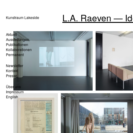
L.A. Raeven — Ide
Kunstraum Lakeside
Aktuell
Ausstellungen
Publikationen
Kollaborationen
Permanent
Newsletter
Kontakt
Presse
Über uns
Impressum
English