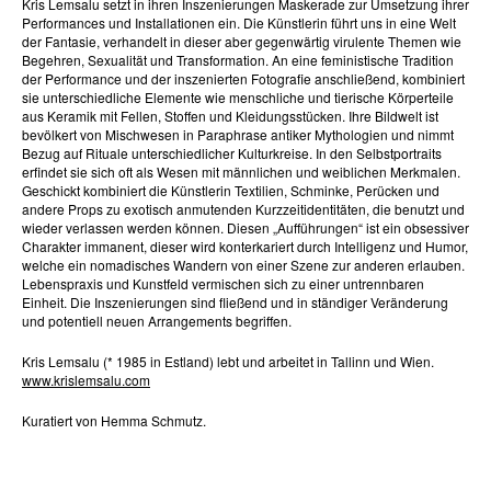
Kris Lemsalu setzt in ihren Inszenierungen Maskerade zur Umsetzung ihrer
Performances und Installationen ein. Die Künstlerin führt uns in eine Welt
der Fantasie, verhandelt in dieser aber gegenwärtig virulente Themen wie
Begehren, Sexualität und Transformation. An eine feministische Tradition
der Performance und der inszenierten Fotografie anschließend, kombiniert
sie unterschiedliche Elemente wie menschliche und tierische Körperteile
aus Keramik mit Fellen, Stoffen und Kleidungsstücken. Ihre Bildwelt ist
bevölkert von Mischwesen in Paraphrase antiker Mythologien und nimmt
Bezug auf Rituale unterschiedlicher Kulturkreise. In den Selbstportraits
erfindet sie sich oft als Wesen mit männlichen und weiblichen Merkmalen.
Geschickt kombiniert die Künstlerin Textilien, Schminke, Perücken und
andere Props zu exotisch anmutenden Kurzzeitidentitäten, die benutzt und
wieder verlassen werden können. Diesen „Aufführungen“ ist ein obsessiver
Charakter immanent, dieser wird konterkariert durch Intelligenz und Humor,
welche ein nomadisches Wandern von einer Szene zur anderen erlauben.
Lebenspraxis und Kunstfeld vermischen sich zu einer untrennbaren
Einheit. Die Inszenierungen sind fließend und in ständiger Veränderung
und potentiell neuen Arrangements begriffen.
Kris Lemsalu (* 1985 in Estland) lebt und arbeitet in Tallinn und Wien.
www.krislemsalu.com
Kuratiert von Hemma Schmutz.