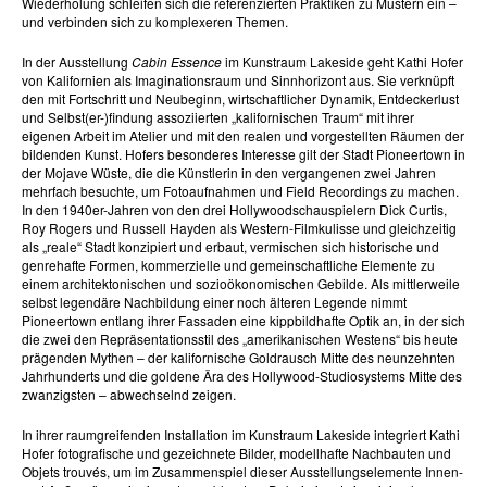
Wiederholung schleifen sich die referenzierten Praktiken zu Mustern ein –
und verbinden sich zu komplexeren Themen.
In der Ausstellung
Cabin Essence
im Kunstraum Lakeside geht Kathi Hofer
von Kalifornien als Imaginationsraum und Sinnhorizont aus. Sie verknüpft
den mit Fortschritt und Neubeginn, wirtschaftlicher Dynamik, Entdeckerlust
und Selbst(er-)findung assoziierten „kalifornischen Traum“ mit ihrer
eigenen Arbeit im Atelier und mit den realen und vorgestellten Räumen der
bildenden Kunst. Hofers besonderes Interesse gilt der Stadt Pioneertown in
der Mojave Wüste, die die Künstlerin in den vergangenen zwei Jahren
mehrfach besuchte, um Fotoaufnahmen und Field Recordings zu machen.
In den 1940er-Jahren von den drei Hollywoodschauspielern Dick Curtis,
Roy Rogers und Russell Hayden als Western-Filmkulisse und gleichzeitig
als „reale“ Stadt konzipiert und erbaut, vermischen sich historische und
genrehafte Formen, kommerzielle und gemeinschaftliche Elemente zu
einem architektonischen und sozioökonomischen Gebilde. Als mittlerweile
selbst legendäre Nachbildung einer noch älteren Legende nimmt
Pioneertown entlang ihrer Fassaden eine kippbildhafte Optik an, in der sich
die zwei den Repräsentationsstil des „amerikanischen Westens“ bis heute
prägenden Mythen – der kalifornische Goldrausch Mitte des neunzehnten
Jahrhunderts und die goldene Ära des Hollywood-Studiosystems Mitte des
zwanzigsten – abwechselnd zeigen.
In ihrer raumgreifenden Installation im Kunstraum Lakeside integriert Kathi
Hofer fotografische und gezeichnete Bilder, modellhafte Nachbauten und
Objets trouvés, um im Zusammenspiel dieser Ausstellungselemente Innen-