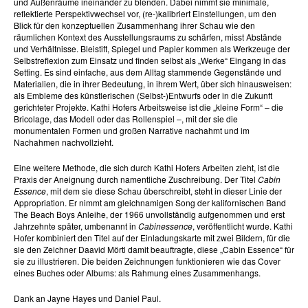
und Außenräume ineinander zu blenden. Dabei nimmt sie minimale,
reflektierte Perspektivwechsel vor, (re-)kalibriert Einstellungen, um den
Blick für den konzeptuellen Zusammenhang ihrer Schau wie den
räumlichen Kontext des Ausstellungsraums zu schärfen, misst Abstände
und Verhältnisse. Bleistift, Spiegel und Papier kommen als Werkzeuge der
Selbstreflexion zum Einsatz und finden selbst als „Werke“ Eingang in das
Setting. Es sind einfache, aus dem Alltag stammende Gegenstände und
Materialien, die in ihrer Bedeutung, in ihrem Wert, über sich hinausweisen:
als Embleme des künstlerischen (Selbst-)Entwurfs oder in die Zukunft
gerichteter Projekte. Kathi Hofers Arbeitsweise ist die „kleine Form“ – die
Bricolage, das Modell oder das Rollenspiel –, mit der sie die
monumentalen Formen und großen Narrative nachahmt und im
Nachahmen nachvollzieht.
Eine weitere Methode, die sich durch Kathi Hofers Arbeiten zieht, ist die
Praxis der Aneignung durch namentliche Zuschreibung. Der Titel
Cabin
Essence
, mit dem sie diese Schau überschreibt, steht in dieser Linie der
Appropriation. Er nimmt am gleichnamigen Song der kalifornischen Band
The Beach Boys Anleihe, der 1966 unvollständig aufgenommen und erst
Jahrzehnte später, umbenannt in
Cabinessence
, veröffentlicht wurde. Kathi
Hofer kombiniert den Titel auf der Einladungskarte mit zwei Bildern, für die
sie den Zeichner Daavid Mörtl damit beauftragte, diese „Cabin Essence“ für
sie zu illustrieren. Die beiden Zeichnungen funktionieren wie das Cover
eines Buches oder Albums: als Rahmung eines Zusammenhangs.
Dank an Jayne Hayes und Daniel Paul.