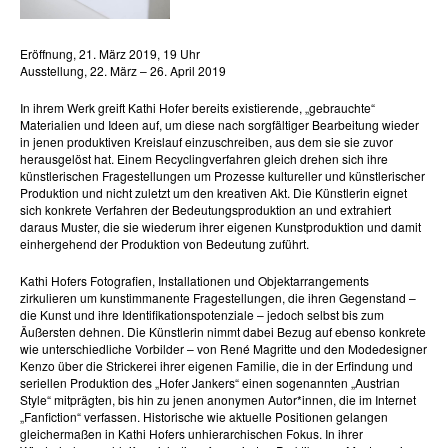
Eröffnung, 21. März 2019, 19 Uhr
Ausstellung, 22. März – 26. April 2019
In ihrem Werk greift Kathi Hofer bereits existierende, „gebrauchte“
Materialien und Ideen auf, um diese nach sorgfältiger Bearbeitung wieder
in jenen produktiven Kreislauf einzuschreiben, aus dem sie sie zuvor
herausgelöst hat. Einem Recyclingverfahren gleich drehen sich ihre
künstlerischen Fragestellungen um Prozesse kultureller und künstlerischer
Produktion und nicht zuletzt um den kreativen Akt. Die Künstlerin eignet
sich konkrete Verfahren der Bedeutungsproduktion an und extrahiert
daraus Muster, die sie wiederum ihrer eigenen Kunstproduktion und damit
einhergehend der Produktion von Bedeutung zuführt.
Kathi Hofers Fotografien, Installationen und Objektarrangements
zirkulieren um kunstimmanente Fragestellungen, die ihren Gegenstand –
die Kunst und ihre Identifikationspotenziale – jedoch selbst bis zum
Äußersten dehnen. Die Künstlerin nimmt dabei Bezug auf ebenso konkrete
wie unterschiedliche Vorbilder – von René Magritte und den Modedesigner
Kenzo über die Strickerei ihrer eigenen Familie, die in der Erfindung und
seriellen Produktion des „Hofer Jankers“ einen sogenannten „Austrian
Style“ mitprägten, bis hin zu jenen anonymen Autor*innen, die im Internet
„Fanfiction“ verfassen. Historische wie aktuelle Positionen gelangen
gleichermaßen in Kathi Hofers unhierarchischen Fokus. In ihrer