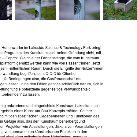
a Hohenwarter im Lakeside Science & Technology Park bringt
das Programm des Kunstraums seit seiner Gründung steht, mit
en – Odprto“. Gleich einer Fahnenstange, die vom Kunstraum
plattform genutzt werden kann wie von Passant*innen, setzt
 (semi-)öffentlichen Raum. Durch die Eingriffe der Nutzer*innen
erwandlung begriffen, steht
O-O-O
für Offenheit,
, für Bedingungen also, die Gastfreundschaft erst
gen lassen. In beiden Fällen geht es schließlich darum, sich in
rtung für die potenzielle gegenseitige Verwundbarkeit
 „befremden“ zu lassen.
rnig entworfene und eingerichtete Kunstraum Lakeside nach
Ergebnis eines Kunst-am-Bau-Konzepts eröffnet. Seither
ng mit den spezifischen Gegebenheiten und Funktionen des
em Gefüge also, das den Kunstraum beherbergt und
ären Projekten wie Ausstellungen, diskursiven Veranstaltungen
ng von permanenten künstlerischen Projekten in den
bei nicht einer selbstreflexiven Nabelschau, sondern