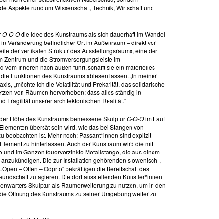
de Aspekte rund um Wissenschaft, Technik, Wirtschaft und
r
O-O-O
die Idee des Kunstraums als sich dauerhaft im Wandel
in Veränderung befindlicher Ort im Außenraum – direkt vor
ile der vertikalen Struktur des Ausstellungsraums, eine der
m Zentrum und die Stromversorgungsleiste im
d vom Inneren nach außen führt, schafft sie ein materielles
 die Funktionen des Kunstraums ablesen lassen. „In meiner
axis, „möchte ich die Volatilität und Prekarität, das solidarische
etzen von Räumen hervorheben; dass alles ständig in
nd Fragilität unserer architektonischen Realität.“
in der Höhe des Kunstraums bemessene Skulptur
O-O-O
im Lauf
n Elementen übersät sein wird, wie das bei Stangen von
 beobachten ist. Mehr noch: Passant*innen sind explizit
 Element zu hinterlassen. Auch der Kunstraum wird die mit
 und im Ganzen feuerverzinkte Metallstange, die aus einem
anzukündigen. Die zur Installation gehörenden slowenisch-,
„Open – Offen – Odprto“ bekräftigen die Bereitschaft des
eundschaft zu agieren. Die dort ausstellenden Künstler*innen
ohenwarters Skulptur als Raumerweiterung zu nutzen, um in den
 die Öffnung des Kunstraums zu seiner Umgebung weiter zu