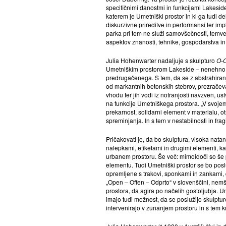
specifičnimi danostmi in funkcijami Lakesid
katerem je Umetniški prostor in ki ga tudi d
diskurzivne prireditve in performansi ter im
parka pri tem ne služi samovšečnosti, temve
aspektov znanosti, tehnike, gospodarstva in
Julia Hohenwarter nadaljuje s skulpturo
O-
Umetniškim prostorom Lakeside – nenehno r
predrugačenega. S tem, da se z abstrahiranj
od markantnih betonskih stebrov, prezračeva
vhodu ter jih vodi iz notranjosti navzven, ust
na funkcije Umetniškega prostora. „V svojem 
prekarnost, solidarni element v materialu, 
spreminjanja. In s tem v nestabilnosti in frag
Pričakovati je, da bo skulptura, visoka nata
nalepkami, etiketami in drugimi elementi, k
urbanem prostoru. Še več: mimoidoči so še 
elementu. Tudi Umetniški prostor se bo posl
opremljene s trakovi, sponkami in zankami, 
„Open – Offen – Odprto“ v slovenščini, nemš
prostora, da agira po načelih gostoljubja. U
imajo tudi možnost, da se poslužijo skulptur
intervenirajo v zunanjem prostoru in s tem