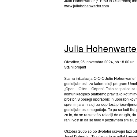
Julia Hohenwarter (* 1980 in Österreich) leb
www.juliahohenwarter.com
Julia Hohenwart
Otvoritev, 26. novembra 2024, ob 18.00 uri
Stalni projekt
Stalna inštalacija
O-O-O
Julie Hohenwarter 
gostoljubnosti, za katere stoji program Um
„Open – Offen – Odprto“. Tako kot palica za 
komunikacijsko platformo prav tako kot mimoi
prostor. S posegi uporabnic in uporabnikov
spreminjala in stoji za odprtost, pripravlje
gostoljubnost omogočajo. To pa so tudi tisti
za to, da se razumeš v relaciji do drugih,
ranljivost in da se tako v pozitivnem smislu pu
Oktobra 2005 so po dvoletni razvojni fazi od
Josef Dabernig. Ta prostor je rezultat konc