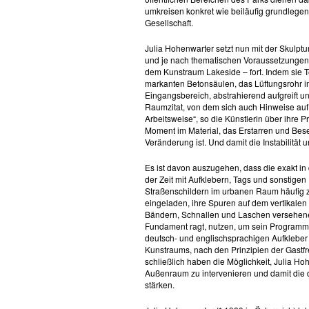
umkreisen konkret wie beiläufig grundlegen
Gesellschaft.
Julia Hohenwarter setzt nun mit der Skulptu
und je nach thematischen Voraussetzungen 
dem Kunstraum Lakeside – fort. Indem sie Te
markanten Betonsäulen, das Lüftungsrohr i
Eingangsbereich, abstrahierend aufgreift un
Raumzitat, von dem sich auch Hinweise auf
Arbeitsweise“, so die Künstlerin über ihre Pr
Moment im Material, das Erstarren und Bes
Veränderung ist. Und damit die Instabilität u
Es ist davon auszugehen, dass die exakt 
der Zeit mit Aufklebern, Tags und sonstige
Straßenschildern im urbanen Raum häufig zu
eingeladen, ihre Spuren auf dem vertikalen
Bändern, Schnallen und Laschen versehene
Fundament ragt, nutzen, um sein Programm 
deutsch- und englischsprachigen Aufkleber 
Kunstraums, nach den Prinzipien der Gastfr
schließlich haben die Möglichkeit, Julia H
Außenraum zu intervenieren und damit die
stärken.