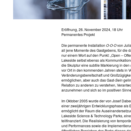
Eröffnung, 26. November 2024, 18 Uhr
Permanentes Projekt
Die permanente Installation
O-O-O
von Juli
all jene Momente des Gastgebens, für die 
nur einem Wort auf den Punkt: „Open – Off
Lakeside selbst ebenso als Kommunikations
die Skulptur eine subtile Markierung in den
vor Ort in den kommenden Jahren stets in V
Veränderungsbereitschaft und Großzügigkeit
ermöglichen, aber auch das Gast-
Sein
gelin
Relation zu anderen zu verstehen, Verantwo
anzunehmen und sich so im positiven Sinne
Im Oktober 2005 wurde der von Josef Dabe
einer zweijährigen Entwicklungsphase als 
ermöglicht der Raum die Auseinandersetzu
Lakeside Science & Technology Parks, ein
teilfinanziert. Die Realisierung von tempor
und Performances sowie die Implementieru
öffentlichen Bereichen des Parks dienen da