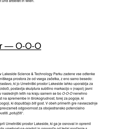
t und arbeitet in Wien.
er — O-O-O
v Lakeside Science & Technology Parku zadene vse odtenke
etniškega prostora že od vsega začetka, z eno samo besedo:
zastavo, ki jo Umetniški prostor Lakeside lahko uporablja za
doči, postavlja skulptura subtilno markacijo v (napol) javni
 v naslednjih letih na kraju samem se bo
O-O-O
nenehno
nost na spremembe in širokogrudnost, torej za pogoje, ki
 pogoji, ki dopuščajo
biti
gost. V obeh primerih gre navsezadnje
 da prevzameš odgovornost za obojestransko potencialno
stiš „potujčiti“.
prli Umetniški prostor Lakeside, ki ga je osnoval in opremil
epta umetnost-na-gradnji in omogoča od tedaj soočanje s