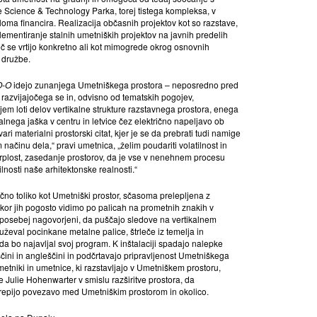
e Science & Technology Parka, torej tistega kompleksa, v
eloma financira. Realizacija občasnih projektov kot so razstave,
plementiranje stalnih umetniških projektov na javnih predelih
č se vrtijo konkretno ali kot mimogrede okrog osnovnih
 družbe.
O-O
idejo zunanjega Umetniškega prostora – neposredno pred
azvijajočega se in, odvisno od tematskih pogojev,
em loti delov vertikalne strukture razstavnega prostora, enega
lnega jaška v centru in letvice čez električno napeljavo ob
vari materialni prostorski citat, kjer je se da prebrati tudi namige
načinu dela,“ pravi umetnica, „želim poudariti volatilnost in
otrplost, zasedanje prostorov, da je vse v nenehnem procesu
ilnosti naše arhitektonske realnosti.“
nčno toliko kot Umetniški prostor, sčasoma prelepljena z
akor jih pogosto vidimo po palicah na prometnih znakih v
posebej nagovorjeni, da puščajo sledove na vertikalnem
uževal pocinkane metalne palice, štrleče iz temelja in
da bo najavljal svoj program. K inštalaciji spadajo nalepke
čini in angleščini in podčrtavajo pripravljenost Umetniškega
metniki in umetnice, ki razstavljajo v Umetniškem prostoru,
e Julie Hohenwarter v smislu razširitve prostora, da
 krepijo povezavo med Umetniškim prostorom in okolico.