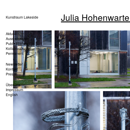
Julia Hohenwart
Kunstraum Lakeside
Aktuell
Ausstellungen
Publikationen
Kollaborationen
Permanent
Newsletter
Kontakt
Presse
Über uns
Impressum
English