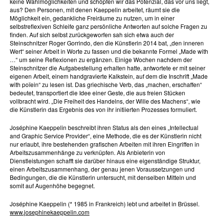
keine Wahlmöglichkeiten und schöpfen wir das Potenzial, das vor uns liegt,
aus? Den Personen, mit denen Kaeppelin arbeitet, räumt sie die
Möglichkeit ein, gedankliche Freiräume zu nutzen, um in einer
selbstreflexiven Schleife ganz persönliche Antworten auf solche Fragen zu
finden. Auf sich selbst zurückgeworfen sah sich etwa auch der
Steinschnitzer Roger Gorrindo, den die Künstlerin 2014 bat, „den inneren
Wert“ seiner Arbeit in Worte zu fassen und die bekannte Formel „Made with
…“ um seine Reflexionen zu ergänzen. Einige Wochen nachdem der
Steinschnitzer die Aufgabestellung erhalten hatte, antwortete er mit seiner
eigenen Arbeit, einem handgravierte Kalkstein, auf dem die Inschrift „Made
with poïein“ zu lesen ist. Das griechische Verb, das „machen, erschaffen“
bedeutet, transportiert die Idee einer Geste, die aus freien Stücken
vollbracht wird. „Die Freiheit des Handelns, der Wille des Machens“, wie
die Künstlerin das Ergebnis des von ihr initiierten Prozesses formuliert.
Joséphine Kaeppelin beschreibt ihren Status als den eines „Intellectual
and Graphic Service Provider“, eine Methode, die es der Künstlerin nicht
nur erlaubt, ihre bestehenden grafischen Arbeiten mit ihren Eingriffen in
Arbeitszusammenhänge zu verknüpfen. Als Anbieterin von
Dienstleistungen schafft sie darüber hinaus eine eigenständige Struktur,
einen Arbeitszusammenhang, der genau jenen Voraussetzungen und
Bedingungen, die die Künstlerin untersucht, mit denselben Mitteln und
somit auf Augenhöhe begegnet.
Joséphine Kaeppelin (* 1985 in Frankreich) lebt und arbeitet in Brüssel.
www.josephinekaeppelin.com