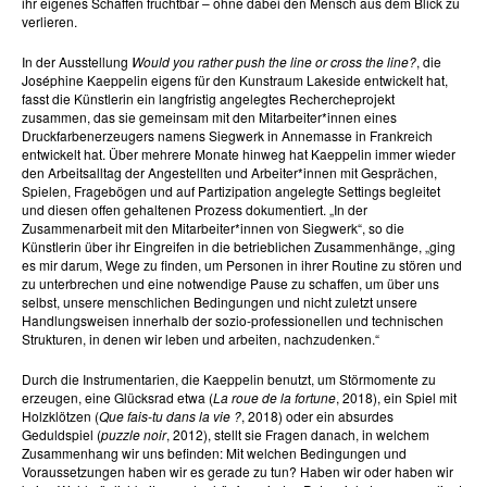
ihr eigenes Schaffen fruchtbar – ohne dabei den Mensch aus dem Blick zu
verlieren.
In der Ausstellung
Would you rather push the line or cross the line?
, die
Joséphine Kaeppelin eigens für den Kunstraum Lakeside entwickelt hat,
fasst die Künstlerin ein langfristig angelegtes Rechercheprojekt
zusammen, das sie gemeinsam mit den Mitarbeiter*innen eines
Druckfarbenerzeugers namens Siegwerk in Annemasse in Frankreich
entwickelt hat. Über mehrere Monate hinweg hat Kaeppelin immer wieder
den Arbeitsalltag der Angestellten und Arbeiter*innen mit Gesprächen,
Spielen, Fragebögen und auf Partizipation angelegte Settings begleitet
und diesen offen gehaltenen Prozess dokumentiert. „In der
Zusammenarbeit mit den Mitarbeiter*innen von Siegwerk“, so die
Künstlerin über ihr Eingreifen in die betrieblichen Zusammenhänge, „ging
es mir darum, Wege zu finden, um Personen in ihrer Routine zu stören und
zu unterbrechen und eine notwendige Pause zu schaffen, um über uns
selbst, unsere menschlichen Bedingungen und nicht zuletzt unsere
Handlungsweisen innerhalb der sozio-professionellen und technischen
Strukturen, in denen wir leben und arbeiten, nachzudenken.“
Durch die Instrumentarien, die Kaeppelin benutzt, um Störmomente zu
erzeugen, eine Glücksrad etwa (
La roue de la fortune
, 2018), ein Spiel mit
Holzklötzen (
Que fais-tu dans la vie ?
, 2018) oder ein absurdes
Geduldspiel (
puzzle noir
, 2012), stellt sie Fragen danach, in welchem
Zusammenhang wir uns befinden: Mit welchen Bedingungen und
Voraussetzungen haben wir es gerade zu tun? Haben wir oder haben wir