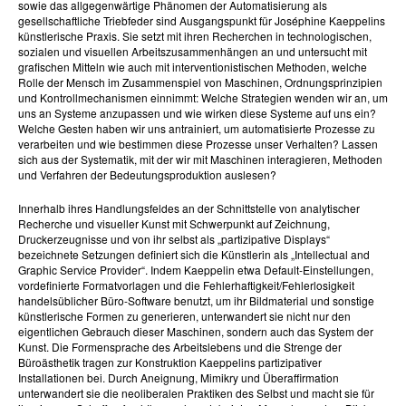
sowie das allgegenwärtige Phänomen der Automatisierung als
gesellschaftliche Triebfeder sind Ausgangspunkt für Joséphine Kaeppelins
künstlerische Praxis. Sie setzt mit ihren Recherchen in technologischen,
sozialen und visuellen Arbeitszusammenhängen an und untersucht mit
grafischen Mitteln wie auch mit interventionistischen Methoden, welche
Rolle der Mensch im Zusammenspiel von Maschinen, Ordnungsprinzipien
und Kontrollmechanismen einnimmt: Welche Strategien wenden wir an, um
uns an Systeme anzupassen und wie wirken diese Systeme auf uns ein?
Welche Gesten haben wir uns antrainiert, um automatisierte Prozesse zu
verarbeiten und wie bestimmen diese Prozesse unser Verhalten? Lassen
sich aus der Systematik, mit der wir mit Maschinen interagieren, Methoden
und Verfahren der Bedeutungsproduktion auslesen?
Innerhalb ihres Handlungsfeldes an der Schnittstelle von analytischer
Recherche und visueller Kunst mit Schwerpunkt auf Zeichnung,
Druckerzeugnisse und von ihr selbst als „partizipative Displays“
bezeichnete Setzungen definiert sich die Künstlerin als „Intellectual and
Graphic Service Provider“. Indem Kaeppelin etwa Default-Einstellungen,
vordefinierte Formatvorlagen und die Fehlerhaftigkeit/Fehlerlosigkeit
handelsüblicher Büro-Software benutzt, um ihr Bildmaterial und sonstige
künstlerische Formen zu generieren, unterwandert sie nicht nur den
eigentlichen Gebrauch dieser Maschinen, sondern auch das System der
Kunst. Die Formensprache des Arbeitslebens und die Strenge der
Büroästhetik tragen zur Konstruktion Kaeppelins partizipativer
Installationen bei. Durch Aneignung, Mimikry und Überaffirmation
unterwandert sie die neoliberalen Praktiken des Selbst und macht sie für