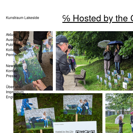
℅ Hosted by the 
Kunstraum Lakeside
Aktuell
Ausstellungen
Publikationen
Kollaborationen
Permanent
Newsletter
Kontakt
Presse
Über uns
Impressum
English