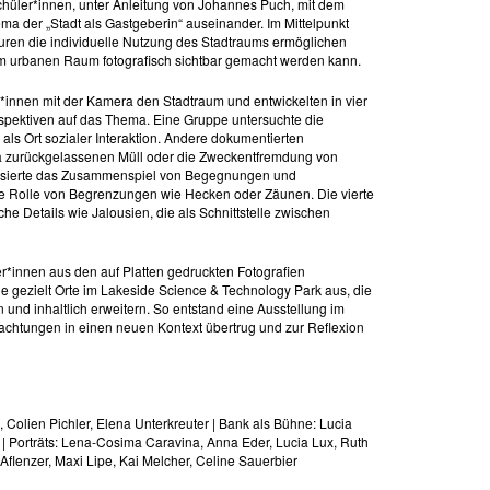
chüler*innen, unter Anleitung von Johannes Puch, mit dem
a der „Stadt als Gastgeberin“ auseinander. Im Mittelpunkt
kturen die individuelle Nutzung des Stadtraums ermöglichen
im urbanen Raum fotografisch sichtbar gemacht werden kann.
*innen mit der Kamera den Stadtraum und entwickelten in vier
rspektiven auf das Thema. Eine Gruppe untersuchte die
als Ort sozialer Interaktion. Andere dokumentierten
a zurückgelassenen Müll oder die Zweckentfremdung von
atisierte das Zusammenspiel von Begegnungen und
die Rolle von Begrenzungen wie Hecken oder Zäunen. Die vierte
sche Details wie Jalousien, die als Schnittstelle zwischen
r*innen aus den auf Platten gedruckten Fotografien
ie gezielt Orte im Lakeside Science & Technology Park aus, die
n und inhaltlich erweitern. So entstand eine Ausstellung im
achtungen in einen neuen Kontext übertrug und zur Reflexion
, Colien Pichler, Elena Unterkreuter | Bank als Bühne: Lucia
 | Porträts: Lena-Cosima Caravina, Anna Eder, Lucia Lux, Ruth
Aflenzer, Maxi Lipe, Kai Melcher, Celine Sauerbier