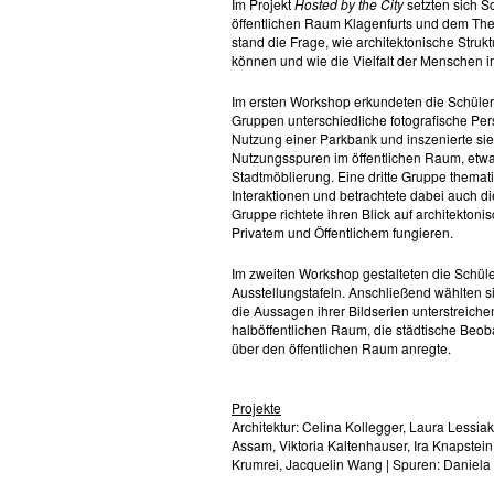
Im Projekt
Hosted by the City
setzten sich S
öffentlichen Raum Klagenfurts und dem Them
stand die Frage, wie architektonische Stru
können und wie die Vielfalt der Menschen 
Im ersten Workshop erkundeten die Schüler
Gruppen unterschiedliche fotografische Pe
Nutzung einer Parkbank und inszenierte sie 
Nutzungsspuren im öffentlichen Raum, etw
Stadtmöblierung. Eine dritte Gruppe them
Interaktionen und betrachtete dabei auch 
Gruppe richtete ihren Blick auf architektoni
Privatem und Öffentlichem fungieren.
Im zweiten Workshop gestalteten die Schüle
Ausstellungstafeln. Anschließend wählten s
die Aussagen ihrer Bildserien unterstreiche
halböffentlichen Raum, die städtische Beob
über den öffentlichen Raum anregte.
Projekte
Architektur: Celina Kollegger, Laura Lessiak
Assam, Viktoria Kaltenhauser, Ira Knapstein
Krumrei, Jacquelin Wang | Spuren: Daniela 