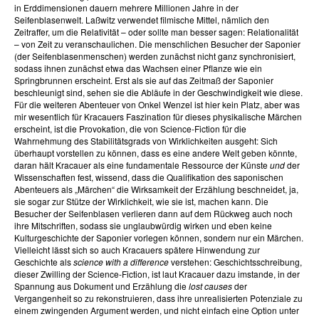
in Erddimensionen dauern mehrere Millionen Jahre in der
Seifenblasenwelt. Laßwitz verwendet filmische Mittel, nämlich den
Zeitraffer, um die Relativität – oder sollte man besser sagen: Relationalität
– von Zeit zu veranschaulichen. Die menschlichen Besucher der Saponier
(der Seifenblasenmenschen) werden zunächst nicht ganz synchronisiert,
sodass ihnen zunächst etwa das Wachsen einer Pflanze wie ein
Springbrunnen erscheint. Erst als sie auf das Zeitmaß der Saponier
beschleunigt sind, sehen sie die Abläufe in der Geschwindigkeit wie diese.
Für die weiteren Abenteuer von Onkel Wenzel ist hier kein Platz, aber was
mir wesentlich für Kracauers Faszination für dieses physikalische Märchen
erscheint, ist die Provokation, die von Science-Fiction für die
Wahrnehmung des Stabilitätsgrads von Wirklichkeiten ausgeht: Sich
überhaupt vorstellen zu können, dass es eine andere Welt geben könnte,
daran hält Kracauer als eine fundamentale Ressource der Künste
und
der
Wissenschaften fest, wissend, dass die Qualifikation des saponischen
Abenteuers als „Märchen“ die Wirksamkeit der Erzählung beschneidet, ja,
sie sogar zur Stütze der Wirklichkeit, wie sie ist, machen kann. Die
Besucher der Seifenblasen verlieren dann auf dem Rückweg auch noch
ihre Mitschriften, sodass sie unglaubwürdig wirken und eben keine
Kulturgeschichte der Saponier vorlegen können, sondern nur ein Märchen.
Vielleicht lässt sich so auch Kracauers spätere Hinwendung zur
Geschichte als
science with a difference
verstehen: Geschichtsschreibung,
dieser Zwilling der Science-Fiction, ist laut Kracauer dazu imstande, in der
Spannung aus Dokument und Erzählung die
lost causes
der
Vergangenheit so zu rekonstruieren, dass ihre unrealisierten Potenziale zu
einem zwingenden Argument werden, und nicht einfach eine Option unter