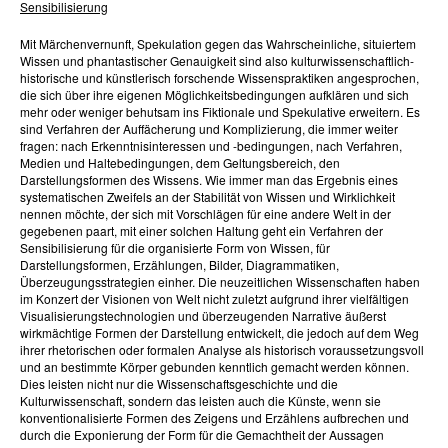
Sensibilisierung
Mit Märchenvernunft, Spekulation gegen das Wahrscheinliche, situiertem
Wissen und phantastischer Genauigkeit sind also kulturwissenschaftlich-
historische und künstlerisch forschende Wissenspraktiken angesprochen,
die sich über ihre eigenen Möglichkeitsbedingungen aufklären und sich
mehr oder weniger behutsam ins Fiktionale und Spekulative erweitern. Es
sind Verfahren der Auffächerung und Komplizierung, die immer weiter
fragen: nach Erkenntnisinteressen und -bedingungen, nach Verfahren,
Medien und Haltebedingungen, dem Geltungsbereich, den
Darstellungsformen des Wissens. Wie immer man das Ergebnis eines
systematischen Zweifels an der Stabilität von Wissen und Wirklichkeit
nennen möchte, der sich mit Vorschlägen für eine andere Welt in der
gegebenen paart, mit einer solchen Haltung geht ein Verfahren der
Sensibilisierung für die organisierte Form von Wissen, für
Darstellungsformen, Erzählungen, Bilder, Diagrammatiken,
Überzeugungsstrategien einher. Die neuzeitlichen Wissenschaften haben
im Konzert der Visionen von Welt nicht zuletzt aufgrund ihrer vielfältigen
Visualisierungstechnologien und überzeugenden Narrative äußerst
wirkmächtige Formen der Darstellung entwickelt, die jedoch auf dem Weg
ihrer rhetorischen oder formalen Analyse als historisch voraussetzungsvoll
und an bestimmte Körper gebunden kenntlich gemacht werden können.
Dies leisten nicht nur die Wissenschaftsgeschichte und die
Kulturwissenschaft, sondern das leisten auch die Künste, wenn sie
konventionalisierte Formen des Zeigens und Erzählens aufbrechen und
durch die Exponierung der Form für die Gemachtheit der Aussagen