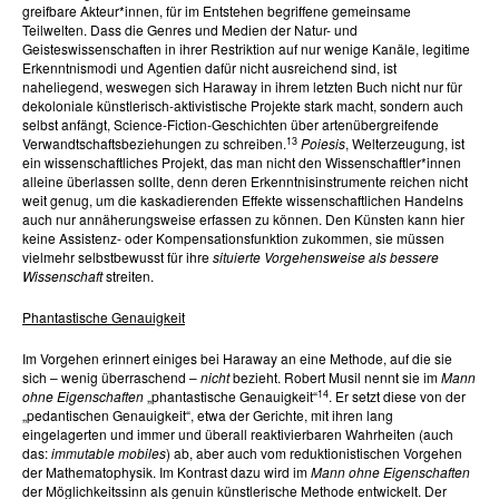
greifbare Akteur*innen, für im Entstehen begriffene gemeinsame
Teilwelten. Dass die Genres und Medien der Natur- und
Geisteswissenschaften in ihrer Restriktion auf nur wenige Kanäle, legitime
Erkenntnismodi und Agentien dafür nicht ausreichend sind, ist
naheliegend, weswegen sich Haraway in ihrem letzten Buch nicht nur für
dekoloniale künstlerisch-aktivistische Projekte stark macht, sondern auch
selbst anfängt, Science-Fiction-Geschichten über artenübergreifende
13
Verwandtschaftsbeziehungen zu schreiben.
Poiesis
, Welterzeugung, ist
ein wissenschaftliches Projekt, das man nicht den Wissenschaftler*innen
alleine überlassen sollte, denn deren Erkenntnisinstrumente reichen nicht
weit genug, um die kaskadierenden Effekte wissenschaftlichen Handelns
auch nur annäherungsweise erfassen zu können. Den Künsten kann hier
keine Assistenz- oder Kompensationsfunktion zukommen, sie müssen
vielmehr selbstbewusst für ihre
situierte Vorgehensweise als bessere
Wissenschaft
streiten.
Phantastische Genauigkeit
Im Vorgehen erinnert einiges bei Haraway an eine Methode, auf die sie
sich – wenig überraschend –
nicht
bezieht. Robert Musil nennt sie im
Mann
14
ohne Eigenschaften
„phantastische Genauigkeit“
. Er setzt diese von der
„pedantischen Genauigkeit“, etwa der Gerichte, mit ihren lang
eingelagerten und immer und überall reaktivierbaren Wahrheiten (auch
das:
immutable mobiles
) ab, aber auch vom reduktionistischen Vorgehen
der Mathematophysik. Im Kontrast dazu wird im
Mann ohne Eigenschaften
der Möglichkeitssinn als genuin künstlerische Methode entwickelt. Der