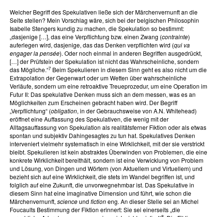
Welcher Begriff des Spekulativen ließe sich der Märchenvernunft an die
Seite stellen? Mein Vorschlag wäre, sich bei der belgischen Philosophin
Isabelle Stengers kundig zu machen, die Spekulation so bestimmt:
„dasjenige […], das eine Verpflichtung bzw. einen Zwang (
contrainte
)
auferlegen wird, dasjenige, das das Denken verpflichten wird (
qui va
engager la pensée
). Oder noch einmal in anderen Begriffen ausgedrückt,
[…] der Prüfstein der Spekulation ist nicht das Wahrscheinliche, sondern
7
das Mögliche.“
Beim Spekulieren in diesem Sinn geht es also nicht um die
Extrapolation der Gegenwart oder um Wetten über wahrscheinliche
Verläufe, sondern um eine retroaktive Treueprozedur, um eine Operation im
Futur II: Das spekulative Denken muss sich an dem messen, was es an
Möglichkeiten zum Erscheinen gebracht haben wird. Der Begriff
„Verpflichtung“ (
obligation
, in der Gebrauchsweise von A.N. Whitehead)
eröffnet eine Auffassung des Spekulativen, die wenig mit der
Alltagsauffassung von Spekulation als realitätsferner Fiktion oder als etwas
spontan und subjektiv Dahingesagtes zu tun hat. Spekulatives Denken
interveniert vielmehr systematisch in eine Wirklichkeit, mit der sie verstrickt
bleibt. Spekulieren ist kein abstraktes Überwinden von Problemen, die eine
konkrete Wirklichkeit bereithält, sondern ist eine Verwicklung von Problem
und Lösung, von Dingen und Wörtern (von Aktuellem und Virtuellem) und
bezieht sich auf eine Wirklichkeit, die stets im Wandel begriffen ist, und
folglich auf eine Zukunft, die unvorwegnehmbar ist. Das Spekulative in
diesem Sinn hat eine imaginative Dimension und führt, wie schon die
Märchenvernunft,
science
und
fiction
eng. An dieser Stelle sei an Michel
Foucaults Bestimmung der Fiktion erinnert: Sie sei einerseits „die
8