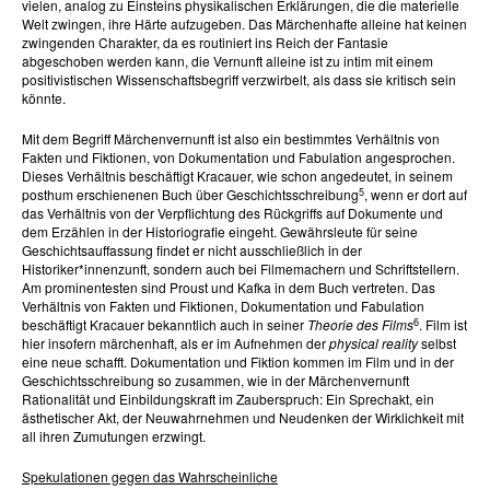
vielen, analog zu Einsteins physikalischen Erklärungen, die die materielle
Welt zwingen, ihre Härte aufzugeben. Das Märchenhafte alleine hat keinen
zwingenden Charakter, da es routiniert ins Reich der Fantasie
abgeschoben werden kann, die Vernunft alleine ist zu intim mit einem
positivistischen Wissenschaftsbegriff verzwirbelt, als dass sie kritisch sein
könnte.
Mit dem Begriff Märchenvernunft ist also ein bestimmtes Verhältnis von
Fakten und Fiktionen, von Dokumentation und Fabulation angesprochen.
Dieses Verhältnis beschäftigt Kracauer, wie schon angedeutet, in seinem
5
posthum erschienenen Buch über Geschichtsschreibung
, wenn er dort auf
das Verhältnis von der Verpflichtung des Rückgriffs auf Dokumente und
dem Erzählen in der Historiografie eingeht. Gewährsleute für seine
Geschichtsauffassung findet er nicht ausschließlich in der
Historiker*innenzunft, sondern auch bei Filmemachern und Schriftstellern.
Am prominentesten sind Proust und Kafka in dem Buch vertreten. Das
Verhältnis von Fakten und Fiktionen, Dokumentation und Fabulation
6
beschäftigt Kracauer bekanntlich auch in seiner
Theorie des Films
. Film ist
hier insofern märchenhaft, als er im Aufnehmen der
physical reality
selbst
eine neue schafft. Dokumentation und Fiktion kommen im Film und in der
Geschichtsschreibung so zusammen, wie in der Märchenvernunft
Rationalität und Einbildungskraft im Zauberspruch: Ein Sprechakt, ein
ästhetischer Akt, der Neuwahrnehmen und Neudenken der Wirklichkeit mit
all ihren Zumutungen erzwingt.
Spekulationen gegen das Wahrscheinliche