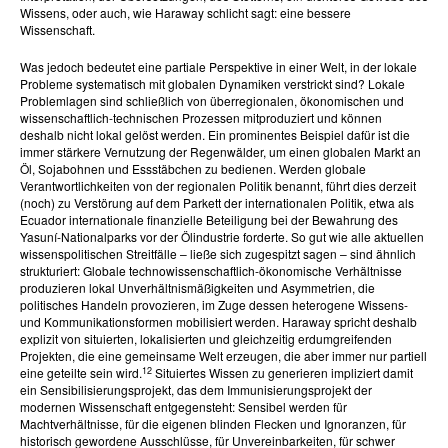
Wissens, oder auch, wie Haraway schlicht sagt: eine bessere
Wissenschaft.
Was jedoch bedeutet eine partiale Perspektive in einer Welt, in der lokale
Probleme systematisch mit globalen Dynamiken verstrickt sind? Lokale
Problemlagen sind schließlich von überregionalen, ökonomischen und
wissenschaftlich-technischen Prozessen mitproduziert und können
deshalb nicht lokal gelöst werden. Ein prominentes Beispiel dafür ist die
immer stärkere Vernutzung der Regenwälder, um einen globalen Markt an
Öl, Sojabohnen und Essstäbchen zu bedienen. Werden globale
Verantwortlichkeiten von der regionalen Politik benannt, führt dies derzeit
(noch) zu Verstörung auf dem Parkett der internationalen Politik, etwa als
Ecuador internationale finanzielle Beteiligung bei der Bewahrung des
Yasuní-Nationalparks vor der Ölindustrie forderte. So gut wie alle aktuellen
wissenspolitischen Streitfälle – ließe sich zugespitzt sagen – sind ähnlich
strukturiert: Globale technowissenschaftlich-ökonomische Verhältnisse
produzieren lokal Unverhältnismäßigkeiten und Asymmetrien, die
politisches Handeln provozieren, im Zuge dessen heterogene Wissens-
und Kommunikationsformen mobilisiert werden. Haraway spricht deshalb
explizit von situierten, lokalisierten und gleichzeitig erdumgreifenden
Projekten, die eine gemeinsame Welt erzeugen, die aber immer nur partiell
12
eine geteilte sein wird.
Situiertes Wissen zu generieren impliziert damit
ein Sensibilisierungsprojekt, das dem Immunisierungsprojekt der
modernen Wissenschaft entgegensteht: Sensibel werden für
Machtverhältnisse, für die eigenen blinden Flecken und Ignoranzen, für
historisch gewordene Ausschlüsse, für Unvereinbarkeiten, für schwer