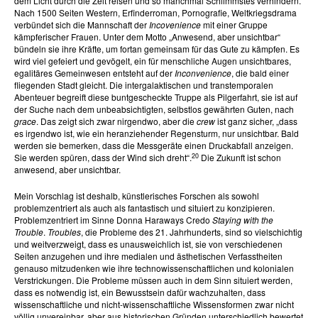
dem Licht durch die Zeit reisen und so manchmal Schlimmstes verhindern.
Nach 1500 Seiten Western, Erfinderroman, Pornografie, Weltkriegsdrama
verbündet sich die Mannschaft der
Incovenience
mit einer Gruppe
kämpferischer Frauen. Unter dem Motto „Anwesend, aber unsichtbar“
bündeln sie ihre Kräfte, um fortan gemeinsam für das Gute zu kämpfen. Es
wird viel gefeiert und gevögelt, ein für menschliche Augen unsichtbares,
egalitäres Gemeinwesen entsteht auf der
Inconvenience
, die bald einer
fliegenden Stadt gleicht. Die intergalaktischen und transtemporalen
Abenteuer begreift diese buntgescheckte Truppe als Pilgerfahrt, sie ist auf
der Suche nach dem unbeabsichtigten, selbstlos gewährten Guten, nach
grace
. Das zeigt sich zwar nirgendwo, aber die
crew
ist ganz sicher, „dass
es irgendwo ist, wie ein heranziehender Regensturm, nur unsichtbar. Bald
werden sie bemerken, dass die Messgeräte einen Druckabfall anzeigen.
20
Sie werden spüren, dass der Wind sich dreht“.
Die Zukunft ist schon
anwesend, aber unsichtbar.
Mein Vorschlag ist deshalb, künstlerisches Forschen als sowohl
problemzentriert als auch als fantastisch und situiert zu konzipieren.
Problemzentriert im Sinne Donna Haraways Credo
Staying with the
Trouble
.
Troubles
, die Probleme des 21. Jahrhunderts, sind so vielschichtig
und weitverzweigt, dass es unausweichlich ist, sie von verschiedenen
Seiten anzugehen und ihre medialen und ästhetischen Verfasstheiten
genauso mitzudenken wie ihre technowissenschaftlichen und kolonialen
Verstrickungen. Die Probleme müssen auch in dem Sinn situiert werden,
dass es notwendig ist, ein Bewusstsein dafür wachzuhalten, dass
wissenschaftliche und nicht-wissenschaftliche Wissensformen zwar nicht
völlig unvereinbar, aber aus historischen Gründen unterschiedlich bewertet