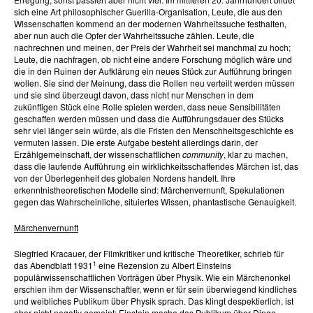
sich eine Art philosophischer Guerilla-Organisation, Leute, die aus den
Wissenschaften kommend an der modernen Wahrheitssuche festhalten,
aber nun auch die Opfer der Wahrheitssuche zählen. Leute, die
nachrechnen und meinen, der Preis der Wahrheit sei manchmal zu hoch;
Leute, die nachfragen, ob nicht eine andere Forschung möglich wäre und
die in den Ruinen der Aufklärung ein neues Stück zur Aufführung bringen
wollen. Sie sind der Meinung, dass die Rollen neu verteilt werden müssen
und sie sind überzeugt davon, dass nicht nur Menschen in dem
zukünftigen Stück eine Rolle spielen werden, dass neue Sensibilitäten
geschaffen werden müssen und dass die Aufführungsdauer des Stücks
sehr viel länger sein würde, als die Fristen den Menschheitsgeschichte es
vermuten lassen. Die erste Aufgabe besteht allerdings darin, der
Erzählgemeinschaft, der wissenschaftlichen
community
, klar zu machen,
dass die laufende Aufführung ein wirklichkeitsschaffendes Märchen ist, das
von der Überlegenheit des globalen Nordens handelt. Ihre
erkenntnistheoretischen Modelle sind: Märchenvernunft, Spekulationen
gegen das Wahrscheinliche, situiertes Wissen, phantastische Genauigkeit.
Märchenvernunft
Siegfried Kracauer, der Filmkritiker und kritische Theoretiker, schrieb für
1
das Abendblatt 1931
eine Rezension zu Albert Einsteins
populärwissenschaftlichen Vorträgen über Physik. Wie ein Märchenonkel
erschien ihm der Wissenschaftler, wenn er für sein überwiegend kindliches
und weibliches Publikum über Physik sprach. Das klingt despektierlich, ist
aber nicht negativ gemeint: Einstein mache das Publikum über Dinge