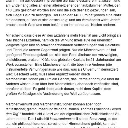
Dschinn tritt auf, dessen Intervention die Sache eskalieren hat lassen, und
am Ende hängt alles an einer alleinerziehenden taubstummen Mutter, der
140 Euro gestohlen worden sind und die sich deshalb gezwungen sah,
sich illegal Geld zu besorgen. Der Dieb der 140 Euro hat jedoch eine Notiz
hinterlassen, auf der er sich entschuldigt und um Verständnis wirbt: Jede/r
brauche doch Geld und man bekäme es immer nur auf Kosten anderer.
Mir scheint, dass diese Art des Erzählens mehr Realität ans Licht bringt als
realistisches Erzählen, nämlich die Wirkungskreisläufe der unendlich
vielgestaltigen und so schwer darstellbaren Verflechtungen von Reichtum
und Elend, die unsere Gegenwart prägen. Nur die Märchenvernunft hat
genügend Einbildungskraft, um sich den Realitätsdruck der verzweigten,
unsichtbaren, brutalen Kräfte des globalen Kapitals im 21. Jahrhundert am
Werk vorzustellen. Eine Märchenvernunft, die über ihre Anderen (die
instrumentelle Vernunft genauso wie das, was als Unvernunft denunziert
wird) Bescheid weiß, muss aber ergänzt werden durch
Märcheninstitutionen (im Film ein Gericht, das Pferde anhört), die über ihr
Anderes wissen (also über ihre Machteffekte), aber doch verlässlich sind,
anrufbar bleiben. Es geht dabei auch darum, nicht dem Kapital, dem
großen Verflüssiger, die Veränderung der Welt zu überlassen.
Märchenvernunft und Märcheninstitutionen können aber noch
fantastischer, glamouröser und wilder ausfallen. Thomas Pynchons
Gegen
19
den Tag
handelt nicht zuletzt von der eigentümlichen Zeitlichkeit des 21.
Jahrhunderts. Das Luftschiff
Inconvenience
mit seiner Besatzung, zu der
u.a. ein philosophierender, sprechender Himmelshund gehört, kann auf