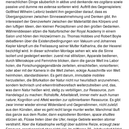
menschlichen Dinge säuberlich in aktive und denkende
res cogitans
sowie
passive und dumme
res extensa
sortieren wird. Auftritt des Gegenspielers:
Gottfried Wilhelm Leibniz besteht ihm gegenüber darauf, dass es
Übergangszonen zwischen Sinneswahrnehmung und Denken gibt. Ihn
interessiert der Grenzverkehr zwischen der Materialität des Körpers und
den luftigen Ideen, den kleinen Perzeptionen und den großen Gedanken.
Währenddessen sitzen die Naturforscher der Royal Academy in einem
Salon und hören den Holzwürmern zu. Thomas Hobbes und Robert Boyle
debattieren über die Existenzbedingungen von Vakuum und Johannes
Kepler kämpft um die Freilassung seiner Mutter Katharina, die der Hexerei
bezichtigt wird. In dieser schnellen Montage sehen wir, wie die Sinne
isoliert und gesteigert werden: zuerst mal stillsitzen, Apparate bedienen,
durch Mikroskope und Fernrohre blicken, dann die ganze Welt ins Labor
holen, die Forschungsgegenstände zerteilen, einschließen, vorsortieren;
oder aber mit der Kamera in die Welt ziehen, eckige Ausschnitte von Welt
heimholen, standardisieren. Es geht darum,
immutable mobiles
herzustellen, die Bifurkation der Natur nicht nur heuristisch anzunehmen,
sondern technisch und erkenntnistheoretisch weiterzutreiben und, das,
was dann Natur heißen wird, stetig zu verbilligen, zur Ressource, zum
Handelsgut zu machen: Rohstoffe, Arbeitskraft, immer mehr auch
human
nature
, Kognition und Affekt werden zur optimierbaren Ressource. Es gibt
zwar immer wieder einmal Widerstand und Gegenstimmen, nicht zuletzt
aus den Künsten, aber es geht recht lange munter weiter. Manchmal läuft
das ganze aus dem Ruder, dann explodieren Bomben,
space shuttles
stürzen ab, Flüsse treten über die Ufer, riesige Gebiete werden atomar
verstrahlt. Aber die Katastrophe verfügt über sublime Reize, erzeugt zwar
Erregung, sonst passiert aber nicht viel. Im mittleren 20. Jahrhundert bildet