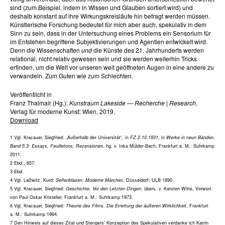
sind (zum Beispiel, indem in Wissen und Glauben sortiert wird) und
deshalb konstant auf ihre Wirkungskreisläufe hin befragt werden müssen.
Künstlerische Forschung bedeutet für mich aber auch, spekulativ in dem
Sinn zu sein, dass in der Untersuchung eines Problems ein Sensorium für
im Entstehen begriffene Subjektivierungen und Agentien entwickelt wird.
Denn die Wissenschaften
und
die Künste des 21. Jahrhunderts werden
relational, nicht relativ gewesen sein und sie werden weiterhin Tricks
erfinden, um die Welt vor unseren weit geöffneten Augen in eine andere zu
verwandeln. Zum Guten wie zum Schlechten.
Veröffentlicht in
Franz Thalmair (Hg.):
Kunstraum Lakeside — Recherche | Research
,
Verlag für moderne Kunst: Wien, 2019.
Download
1 Vgl. Kracauer, Siegfried: „Außerhalb der Universität“, in
FZ 2.10.1931
, in
Werke in neun Bänden.
Band 5.3: Essays, Feuilletons, Rezensionen
, hg. v. Inka Mülder-Bach, Frankfurt a. M.: Suhrkamp
2011.
2 Ebd., 657.
3 Ebd.
4 Vgl. Laßwitz, Kurd:
Seifenblasen. Moderne Märchen
, Düsseldorf: ULB 1890.
5 Vgl. Kracauer, Siegfried:
Geschichte. Vor den Letzten Dingen
, übers. v. Karsten Witte, Vorwort
von Paul Oskar Kristeller, Frankfurt a. M.: Suhrkamp 1973.
6 Vgl. Kracauer, Siegfried:
Theorie des Films. Die Errettung der äußeren Wirklichkeit
, Frankfurt
a. M.: Suhrkamp 1964.
7 Den Hinweis auf dieses Zitat und Stengers’ Konzeption des Spekulativen verdanke ich Katrin