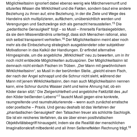
Möglichkeitssinn ignoriert dabei ebenso wenig wie Märchenvernunft und
situiertes Wissen die Wirklichkeit und die Fakten, sondern baut eine andere
Beziehung zu ihnen auf, eine Beziehung, in der die Ziele und Wege des
Handelns sich multiplizieren, auffächern, unübersichtlich werden und
15
Verengungen und Sachzwänge sich als gemacht herausstellen.
Die
„pedantische Genauigkeit“ folgt – so Musil – ihrerseits Fantasiegebilden,
da sie dem Missverständnis unterliegt, dass sich Menschen rational, also
16
sich selbst transparent verhielten.
Der Möglichkeitssinn meint aber noch
mehr als die Einbeziehung strategisch ausgeblendeter oder subjektiver
Motivationen in das Kalkül der Handlungen. Er erfindet alternative
Hirngespinste, um die angebliche „Wirklichkeit“ neu zu bewerten, um in ihr
noch nicht entdeckte Möglichkeiten aufzuspüren. Der Möglichkeitssinn ist
demnach nicht einfach Fischen im Trüben. „Der Mann mit gewöhnlichem
Wirklichkeitssinn“, so Musil in der berühmten Stelle, „gleicht einem Fisch,
der nach der Angel schnappt und die Schnur nicht sieht, während der
Mann mit jenem Wirklichkeitssinn, den man auch Möglichkeitssinn nennen
kann, eine Schnur durchs Wasser zieht und keine Ahnung hat, ob ein
Köder daran sitzt.“ Die Zielgerichtetheit und angebliche Faktizität des „auf
17
den Köder beißenden Lebens“
tauscht Musil gegen eine konkrete,
raumgreifende und raumstrukturierende – wenn auch zunächst erratische
oder poetische – Praxis. Und genau deshalb ist das Verfahren der
„phantastischen Genauigkeit“ den Tatsachen treuer als schlichte Sachlogik.
Sie ist ein reicheres Verfahren, da sie über einen positivistischen
Objektivitätsbegriff hinausgeht, indem sie die Realität der menschlichen
18
Imaginationskraft mitbedenkt und all ihren Seiteneffekten Rechnung trägt.