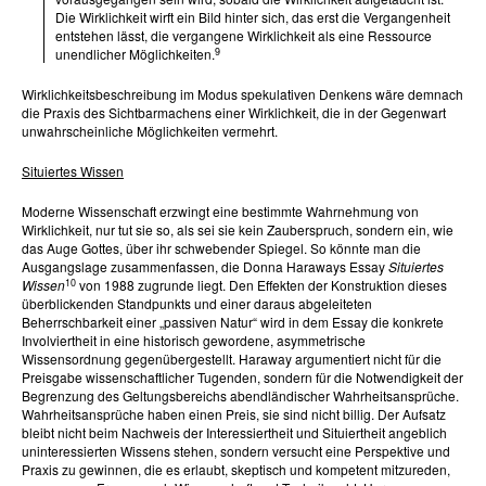
Die Wirklichkeit wirft ein Bild hinter sich, das erst die Vergangenheit
entstehen lässt, die vergangene Wirklichkeit als eine Ressource
9
unendlicher Möglichkeiten.
Wirklichkeitsbeschreibung im Modus spekulativen Denkens wäre demnach
die Praxis des Sichtbarmachens einer Wirklichkeit, die in der Gegenwart
unwahrscheinliche Möglichkeiten vermehrt.
Situiertes Wissen
Moderne Wissenschaft erzwingt eine bestimmte Wahrnehmung von
Wirklichkeit, nur tut sie so, als sei sie kein Zauberspruch, sondern ein, wie
das Auge Gottes, über ihr schwebender Spiegel. So könnte man die
Ausgangslage zusammenfassen, die Donna Haraways Essay
Situiertes
10
Wissen
von 1988 zugrunde liegt. Den Effekten der Konstruktion dieses
überblickenden Standpunkts und einer daraus abgeleiteten
Beherrschbarkeit einer „passiven Natur“ wird in dem Essay die konkrete
Involviertheit in eine historisch gewordene, asymmetrische
Wissensordnung gegenübergestellt. Haraway argumentiert nicht für die
Preisgabe wissenschaftlicher Tugenden, sondern für die Notwendigkeit der
Begrenzung des Geltungsbereichs abendländischer Wahrheitsansprüche.
Wahrheitsansprüche haben einen Preis, sie sind nicht billig. Der Aufsatz
bleibt nicht beim Nachweis der Interessiertheit und Situiertheit angeblich
uninteressierten Wissens stehen, sondern versucht eine Perspektive und
Praxis zu gewinnen, die es erlaubt, skeptisch und kompetent mitzureden,