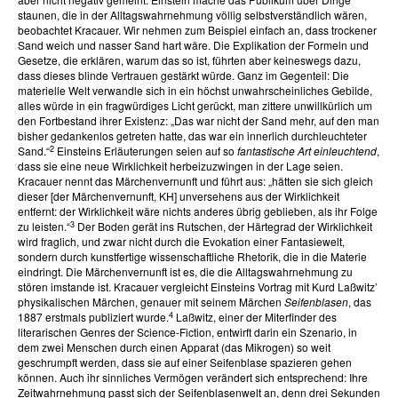
staunen, die in der Alltagswahrnehmung völlig selbstverständlich wären,
beobachtet Kracauer. Wir nehmen zum Beispiel einfach an, dass trockener
Sand weich und nasser Sand hart wäre. Die Explikation der Formeln und
Gesetze, die erklären, warum das so ist, führten aber keineswegs dazu,
dass dieses blinde Vertrauen gestärkt würde. Ganz im Gegenteil: Die
materielle Welt verwandle sich in ein höchst unwahrscheinliches Gebilde,
alles würde in ein fragwürdiges Licht gerückt, man zittere unwillkürlich um
den Fortbestand ihrer Existenz: „Das war nicht der Sand mehr, auf den man
bisher gedankenlos getreten hatte, das war ein innerlich durchleuchteter
2
Sand.“
Einsteins Erläuterungen seien auf so
fantastische Art einleuchtend
,
dass sie eine neue Wirklichkeit herbeizuzwingen in der Lage seien.
Kracauer nennt das Märchenvernunft und führt aus: „hätten sie sich gleich
dieser [der Märchenvernunft, KH] unversehens aus der Wirklichkeit
entfernt: der Wirklichkeit wäre nichts anderes übrig geblieben, als ihr Folge
3
zu leisten.“
Der Boden gerät ins Rutschen, der Härtegrad der Wirklichkeit
wird fraglich, und zwar nicht durch die Evokation einer Fantasiewelt,
sondern durch kunstfertige wissenschaftliche Rhetorik, die in die Materie
eindringt. Die Märchenvernunft ist es, die die Alltagswahrnehmung zu
stören imstande ist. Kracauer vergleicht Einsteins Vortrag mit Kurd Laßwitz’
physikalischen Märchen, genauer mit seinem Märchen
Seifenblasen
, das
4
1887 erstmals publiziert wurde.
Laßwitz, einer der Miterfinder des
literarischen Genres der Science-Fiction, entwirft darin ein Szenario, in
dem zwei Menschen durch einen Apparat (das Mikrogen) so weit
geschrumpft werden, dass sie auf einer Seifenblase spazieren gehen
können. Auch ihr sinnliches Vermögen verändert sich entsprechend: Ihre
Zeitwahrnehmung passt sich der Seifenblasenwelt an, denn drei Sekunden