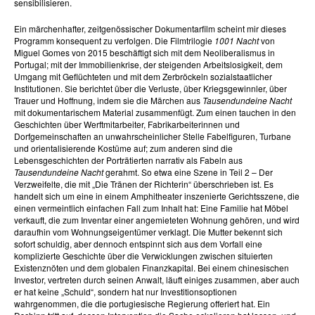
sensibilisieren.
Ein märchenhafter, zeitgenössischer Dokumentarfilm scheint mir dieses
Programm konsequent zu verfolgen. Die Filmtrilogie
1001 Nacht
von
Miguel Gomes von 2015 beschäftigt sich mit dem Neoliberalismus in
Portugal; mit der Immobilienkrise, der steigenden Arbeitslosigkeit, dem
Umgang mit Geflüchteten und mit dem Zerbröckeln sozialstaatlicher
Institutionen. Sie berichtet über die Verluste, über Kriegsgewinnler, über
Trauer und Hoffnung, indem sie die Märchen aus
Tausendundeine Nacht
mit dokumentarischem Material zusammenfügt. Zum einen tauchen in den
Geschichten über Werftmitarbeiter, Fabrikarbeiterinnen und
Dorfgemeinschaften an unwahrscheinlicher Stelle Fabelfiguren, Turbane
und orientalisierende Kostüme auf; zum anderen sind die
Lebensgeschichten der Porträtierten narrativ als Fabeln aus
Tausendundeine Nacht
gerahmt. So etwa eine Szene in Teil 2 – Der
Verzweifelte, die mit „Die Tränen der Richterin“ überschrieben ist. Es
handelt sich um eine in einem Amphitheater inszenierte Gerichtsszene, die
einen vermeintlich einfachen Fall zum Inhalt hat: Eine Familie hat Möbel
verkauft, die zum Inventar einer angemieteten Wohnung gehören, und wird
daraufhin vom Wohnungseigentümer verklagt. Die Mutter bekennt sich
sofort schuldig, aber dennoch entspinnt sich aus dem Vorfall eine
komplizierte Geschichte über die Verwicklungen zwischen situierten
Existenznöten und dem globalen Finanzkapital. Bei einem chinesischen
Investor, vertreten durch seinen Anwalt, läuft einiges zusammen, aber auch
er hat keine „Schuld“, sondern hat nur Investitionsoptionen
wahrgenommen, die die portugiesische Regierung offeriert hat. Ein