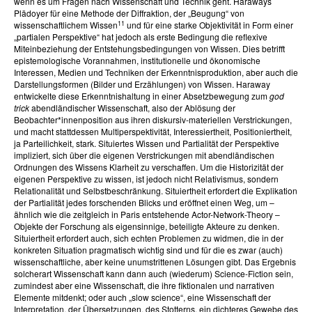
wenn es um Fragen nach Wissenschaft und Technik geht. Haraways
Plädoyer für eine Methode der Diffraktion, der „Beugung“ von
11
wissenschaftlichem Wissen
und für eine starke Objektivität in Form einer
„partialen Perspektive“ hat jedoch als erste Bedingung die reflexive
Miteinbeziehung der Entstehungsbedingungen von Wissen. Dies betrifft
epistemologische Vorannahmen, institutionelle und ökonomische
Interessen, Medien und Techniken der Erkenntnisproduktion, aber auch die
Darstellungsformen (Bilder und Erzählungen) von Wissen. Haraway
entwickelte diese Erkenntnishaltung in einer Absetzbewegung zum
god
trick
abendländischer Wissenschaft, also der Ablösung der
Beobachter*innenposition aus ihren diskursiv-materiellen Verstrickungen,
und macht stattdessen Multiperspektivität, Interessiertheit, Positioniertheit,
ja Parteilichkeit, stark. Situiertes Wissen und Partialität der Perspektive
impliziert, sich über die eigenen Verstrickungen mit abendländischen
Ordnungen des Wissens Klarheit zu verschaffen. Um die Historizität der
eigenen Perspektive zu wissen, ist jedoch nicht Relativismus, sondern
Relationalität und Selbstbeschränkung. Situiertheit erfordert die Explikation
der Partialität jedes forschenden Blicks und eröffnet einen Weg, um –
ähnlich wie die zeitgleich in Paris entstehende Actor-Network-Theory –
Objekte der Forschung als eigensinnige, beteiligte Akteure zu denken.
Situiertheit erfordert auch, sich echten Problemen zu widmen, die in der
konkreten Situation pragmatisch wichtig sind und für die es zwar (auch)
wissenschaftliche, aber keine unumstrittenen Lösungen gibt. Das Ergebnis
solcherart Wissenschaft kann dann auch (wiederum) Science-Fiction sein,
zumindest aber eine Wissenschaft, die ihre fiktionalen und narrativen
Elemente mitdenkt; oder auch „slow science“, eine Wissenschaft der
Interpretation, der Übersetzungen, des Stotterns, ein dichteres Gewebe des