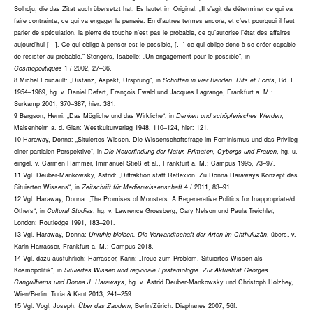
Solhdju, die das Zitat auch übersetzt hat. Es lautet im Original: „Il s’agit de déterminer ce qui va
faire contrainte, ce qui va engager la pensée. En d’autres termes encore, et c’est pourquoi il faut
parler de spéculation, la pierre de touche n’est pas le probable, ce qu’autorise l’état des affaires
aujourd’hui […]. Ce qui oblige à penser est le possible, […] ce qui oblige donc à se créer capable
de résister au probable.“ Stengers, Isabelle: „Un engagement pour le possible“, in
Cosmopolitiques
1 / 2002, 27–36.
8 Michel Foucault: „Distanz, Aspekt, Ursprung“, in
Schriften in vier Bänden. Dits et Ecrits
, Bd. I.
1954–1969, hg. v. Daniel Defert, François Ewald und Jacques Lagrange, Frankfurt a. M.:
Surkamp 2001, 370–387, hier: 381.
9 Bergson, Henri: „Das Mögliche und das Wirkliche“, in
Denken und schöpferisches Werden
,
Maisenheim a. d. Glan: Westkulturverlag 1948, 110–124, hier: 121.
10 Haraway, Donna: „Situiertes Wissen. Die Wissenschaftsfrage im Feminismus und das Privileg
einer partialen Perspektive“, in
Die Neuerfindung der Natur. Primaten, Cyborgs und Frauen
, hg. u.
eingel. v. Carmen Hammer, Immanuel Stieß et al., Frankfurt a. M.: Campus 1995, 73–97.
11 Vgl. Deuber-Mankowsky, Astrid: „Diffraktion statt Reflexion. Zu Donna Haraways Konzept des
Situierten Wissens“, in
Zeitschrift für Medienwissenschaft
4 / 2011, 83–91.
12 Vgl. Haraway, Donna: „The Promises of Monsters: A Regenerative Politics for Inappropriate/d
Others“, in
Cultural Studies
, hg. v. Lawrence Grossberg, Cary Nelson und Paula Treichler,
London: Routledge 1991, 183–201.
13 Vgl. Haraway, Donna:
Unruhig bleiben. Die Verwandtschaft der Arten im Chthuluzän
, übers. v.
Karin Harrasser, Frankfurt a. M.: Campus 2018.
14 Vgl. dazu ausführlich: Harrasser, Karin: „Treue zum Problem. Situiertes Wissen als
Kosmopolitik“, in
Situiertes Wissen und regionale Epistemologie. Zur Aktualität Georges
Canguilhems und Donna J. Haraways
, hg. v. Astrid Deuber-Mankowsky und Christoph Holzhey,
Wien/Berlin: Turia & Kant 2013, 241–259.
15 Vgl. Vogl, Joseph:
Über das Zaudern
, Berlin/Zürich: Diaphanes 2007, 56f.