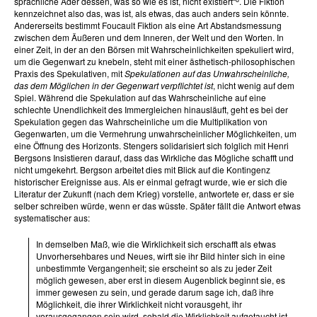
sprachliche Ader dessen, was so wie es ist, nicht existiert“
. Die Fiktion
kennzeichnet also das, was ist, als etwas, das auch anders sein könnte.
Andererseits bestimmt Foucault Fiktion als eine Art Abstandsmessung
zwischen dem Äußeren und dem Inneren, der Welt und den Worten. In
einer Zeit, in der an den Börsen mit Wahrscheinlichkeiten spekuliert wird,
um die Gegenwart zu knebeln, steht mit einer ästhetisch-philosophischen
Praxis des Spekulativen, mit
Spekulationen auf das Unwahrscheinliche,
das dem Möglichen in der Gegenwart verpflichtet ist
, nicht wenig auf dem
Spiel. Während die Spekulation auf das Wahrscheinliche auf eine
schlechte Unendlichkeit des Immergleichen hinausläuft, geht es bei der
Spekulation gegen das Wahrscheinliche um die Multiplikation von
Gegenwarten, um die Vermehrung unwahrscheinlicher Möglichkeiten, um
eine Öffnung des Horizonts. Stengers solidarisiert sich folglich mit Henri
Bergsons Insistieren darauf, dass das Wirkliche das Mögliche schafft und
nicht umgekehrt. Bergson arbeitet dies mit Blick auf die Kontingenz
historischer Ereignisse aus. Als er einmal gefragt wurde, wie er sich die
Literatur der Zukunft (nach dem Krieg) vorstelle, antwortete er, dass er sie
selber schreiben würde, wenn er das wüsste. Später fällt die Antwort etwas
systematischer aus:
In demselben Maß, wie die Wirklichkeit sich erschafft als etwas
Unvorhersehbares und Neues, wirft sie ihr Bild hinter sich in eine
unbestimmte Vergangenheit; sie erscheint so als zu jeder Zeit
möglich gewesen, aber erst in diesem Augenblick beginnt sie, es
immer gewesen zu sein, und gerade darum sage ich, daß ihre
Möglichkeit, die ihrer Wirklichkeit nicht vorausgeht, ihr
vorausgegangen sein wird, sobald die Wirklichkeit aufgetaucht ist.