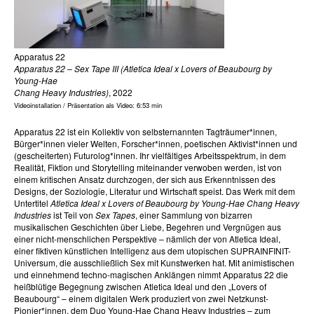
Apparatus 22
Apparatus 22 – Sex Tape III (Atletica Ideal x Lovers of Beaubourg by
Young-Hae
Chang Heavy Industries)
, 2022
Videoinstallation / Präsentation als Video: 6:53 min
Apparatus 22 ist ein Kollektiv von selbsternannten Tagträumer*innen,
Bürger*innen vieler Welten, Forscher*innen, poetischen Aktivist*innen und
(gescheiterten) Futurolog*innen. Ihr vielfältiges Arbeitsspektrum, in dem
Realität, Fiktion und Storytelling miteinander verwoben werden, ist von
einem kritischen Ansatz durchzogen, der sich aus Erkenntnissen des
Designs, der Soziologie, Literatur und Wirtschaft speist. Das Werk mit dem
Untertitel
Atletica Ideal x Lovers of Beaubourg by Young-Hae Chang Heavy
Industries
ist Teil von
Sex Tapes
, einer Sammlung von bizarren
musikalischen Geschichten über Liebe, Begehren und Vergnügen aus
einer nicht-menschlichen Perspektive – nämlich der von Atletica Ideal,
einer fiktiven künstlichen Intelligenz aus dem utopischen SUPRAINFINIT-
Universum, die ausschließlich Sex mit Kunstwerken hat. Mit animistischen
und einnehmend techno-magischen Anklängen nimmt Apparatus 22 die
heißblütige Begegnung zwischen Atletica Ideal und den „Lovers of
Beaubourg“ – einem digitalen Werk produziert von zwei Netzkunst-
Pionier*innen, dem Duo Young-Hae Chang Heavy Industries – zum