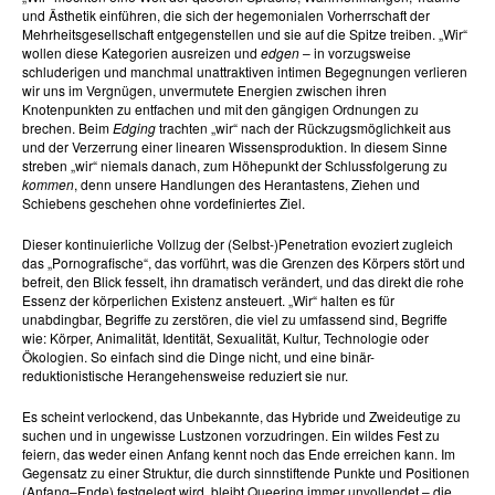
und Ästhetik einführen, die sich der hegemonialen Vorherrschaft der
Mehrheitsgesellschaft entgegenstellen und sie auf die Spitze treiben. „Wir“
wollen diese Kategorien ausreizen und
edgen
– in vorzugsweise
schluderigen und manchmal unattraktiven intimen Begegnungen verlieren
wir uns im Vergnügen, unvermutete Energien zwischen ihren
Knotenpunkten zu entfachen und mit den gängigen Ordnungen zu
brechen. Beim
Edging
trachten „wir“ nach der Rückzugsmöglichkeit aus
und der Verzerrung einer linearen Wissensproduktion. In diesem Sinne
streben „wir“ niemals danach, zum Höhepunkt der Schlussfolgerung zu
kommen
, denn unsere Handlungen des Herantastens, Ziehen und
Schiebens geschehen ohne vordefiniertes Ziel.
Dieser kontinuierliche Vollzug der (Selbst-)Penetration evoziert zugleich
das „Pornografische“, das vorführt, was die Grenzen des Körpers stört und
befreit, den Blick fesselt, ihn dramatisch verändert, und das direkt die rohe
Essenz der körperlichen Existenz ansteuert. „Wir“ halten es für
unabdingbar, Begriffe zu zerstören, die viel zu umfassend sind, Begriffe
wie: Körper, Animalität, Identität, Sexualität, Kultur, Technologie oder
Ökologien. So einfach sind die Dinge nicht, und eine binär-
reduktionistische Herangehensweise reduziert sie nur.
Es scheint verlockend, das Unbekannte, das Hybride und Zweideutige zu
suchen und in ungewisse Lustzonen vorzudringen. Ein wildes Fest zu
feiern, das weder einen Anfang kennt noch das Ende erreichen kann. Im
Gegensatz zu einer Struktur, die durch sinnstiftende Punkte und Positionen
(Anfang–Ende) festgelegt wird, bleibt Queering immer unvollendet – die