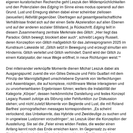
eigenen kuratorischen Recherche geht Leszuk den Widersprüchlichkeiten
und den Potenzialen des
Edging
im Sinne eines modus operandi auf den
Grund. Lust und Erregung stehen dabei einer scheinbar ziellosen
(sexuellen) Aktivität gegenüber. Übertragen auf gesamtgesellschaftliche
Verhältnisse findet sich auf der einen Seite Akzeleration auf allen Ebenen
und auf der anderen sozialer Stillstand, ja Rückschritt.
Edging
teilt in
diesem Zusammenhang zentrale Merkmale des
Glitch
: „Hier liegt das
Paradox: Glitch bewegt, blockiert aber auch“, schreibt Legacy Russell,
deren Konzeption von
Glitch
maßgeblich für das Jahresprogramm 2025 im
Kunstraum Lakeside ist: „Glitch setzt in Bewegung und erzeugt simultan ein
Hindernis. Glitch verleitet und Glitch verhindert. Damit wird der Glitch zu
einem Katalysator, der neue Wege eröffnet, in neue Richtungen weist.“*
Drei miteinander verknüpfte Momente dienen Michał Leszuk dabei als
Ausgangspunkt: zuerst die von Gilles Deleuze und Félix Guattari mit dem
Prinzip der Mannigfaltigkeit umschriebene Dynamik von Verflechtungen
und Assemblagen, die auf komplexe, nichtlineare Weise interagieren und
zu unvorhersehbaren Ergebnissen führen; weiters die Instabilität der
Kategorie „Körper“, dessen herkömmliche Darstellung und festes Konzept
Legacy Russell zufolge als Störung oder Fehlfunktion zur Diskussion
stehen; und nicht zuletzt Momente von Begierde und Lust, die mit Roland
Barthes‘ pornografischen
messages
korrespondieren. „Es scheint
verlockend, das Unbekannte, das Hybride und Zweideutige zu suchen und
in ungewisse Lustzonen vorzudringen“, so Leszuk über die Konzeption der
Ausstellung. Sie sei die „Feier eines wilden Festes, die weder einen
Anfang kennt noch das Ende erreichen kann. Im Gegensatz zu einer