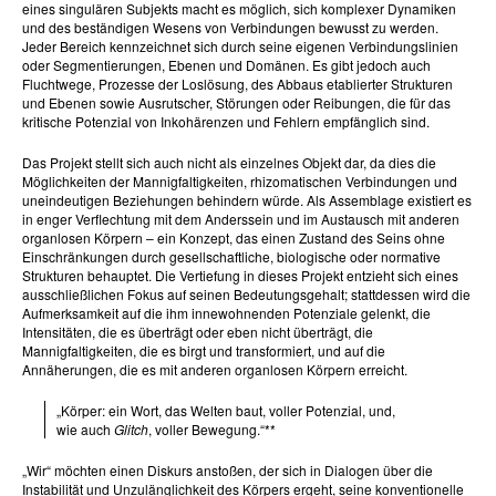
eines singulären Subjekts macht es möglich, sich komplexer Dynamiken
und des beständigen Wesens von Verbindungen bewusst zu werden.
Jeder Bereich kennzeichnet sich durch seine eigenen Verbindungslinien
oder Segmentierungen, Ebenen und Domänen. Es gibt jedoch auch
Fluchtwege, Prozesse der Loslösung, des Abbaus etablierter Strukturen
und Ebenen sowie Ausrutscher, Störungen oder Reibungen, die für das
kritische Potenzial von Inkohärenzen und Fehlern empfänglich sind.
Das Projekt stellt sich auch nicht als einzelnes Objekt dar, da dies die
Möglichkeiten der Mannigfaltigkeiten, rhizomatischen Verbindungen und
uneindeutigen Beziehungen behindern würde. Als Assemblage existiert es
in enger Verflechtung mit dem Anderssein und im Austausch mit anderen
organlosen Körpern – ein Konzept, das einen Zustand des Seins ohne
Einschränkungen durch gesellschaftliche, biologische oder normative
Strukturen behauptet. Die Vertiefung in dieses Projekt entzieht sich eines
ausschließlichen Fokus auf seinen Bedeutungsgehalt; stattdessen wird die
Aufmerksamkeit auf die ihm innewohnenden Potenziale gelenkt, die
Intensitäten, die es überträgt oder eben nicht überträgt, die
Mannigfaltigkeiten, die es birgt und transformiert, und auf die
Annäherungen, die es mit anderen organlosen Körpern erreicht.
„Körper: ein Wort, das Welten baut, voller Potenzial, und,
wie auch
Glitch
, voller Bewegung.“**
„Wir“ möchten einen Diskurs anstoßen, der sich in Dialogen über die
Instabilität und Unzulänglichkeit des Körpers ergeht, seine konventionelle