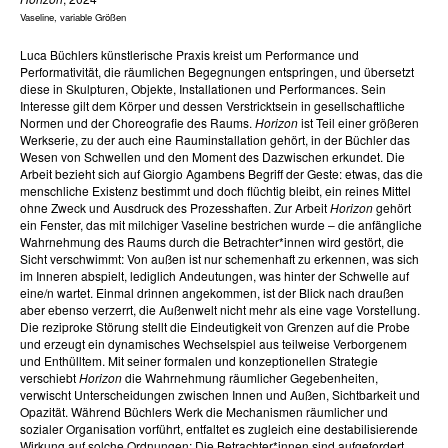
Vaseline, variable Größen
Luca Büchlers künstlerische Praxis kreist um Performance und
Performativität, die räumlichen Begegnungen entspringen, und übersetzt
diese in Skulpturen, Objekte, Installationen und Performances. Sein
Interesse gilt dem Körper und dessen Verstricktsein in gesellschaftliche
Normen und der Choreografie des Raums.
Horizon
ist Teil einer größeren
Werkserie, zu der auch eine Rauminstallation gehört, in der Büchler das
Wesen von Schwellen und den Moment des Dazwischen erkundet. Die
Arbeit bezieht sich auf Giorgio Agambens Begriff der Geste: etwas, das die
menschliche Existenz bestimmt und doch flüchtig bleibt, ein reines Mittel
ohne Zweck und Ausdruck des Prozesshaften. Zur Arbeit
Horizon
gehört
ein Fenster, das mit milchiger Vaseline bestrichen wurde – die anfängliche
Wahrnehmung des Raums durch die Betrachter*innen wird gestört, die
Sicht verschwimmt: Von außen ist nur schemenhaft zu erkennen, was sich
im Inneren abspielt, lediglich Andeutungen, was hinter der Schwelle auf
eine/n wartet. Einmal drinnen angekommen, ist der Blick nach draußen
aber ebenso verzerrt, die Außenwelt nicht mehr als eine vage Vorstellung.
Die reziproke Störung stellt die Eindeutigkeit von Grenzen auf die Probe
und erzeugt ein dynamisches Wechselspiel aus teilweise Verborgenem
und Enthülltem. Mit seiner formalen und konzeptionellen Strategie
verschiebt
Horizon
die Wahrnehmung räumlicher Gegebenheiten,
verwischt Unterscheidungen zwischen Innen und Außen, Sichtbarkeit und
Opazität. Während Büchlers Werk die Mechanismen räumlicher und
sozialer Organisation vorführt, entfaltet es zugleich eine destabilisierende
Wirkung auf solche Ordnungen: Die Betrachter*innen sind aufgefordert,