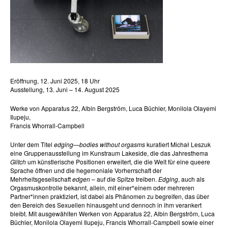
Eröffnung, 12. Juni 2025, 18 Uhr
Ausstellung, 13. Juni – 14. August 2025
Werke von Apparatus 22, Albin Bergström, Luca Büchler, Monilola Olayemi
Ilupeju,
Francis Whorrall-Campbell
Unter dem Titel
edging—bodies without orgasms
kuratiert Michał Leszuk
eine Gruppenausstellung im Kunstraum Lakeside, die das Jahresthema
Glitch
um künstlerische Positionen erweitert, die die Welt für eine queere
Sprache öffnen und die hegemoniale Vorherrschaft der
Mehrheitsgesellschaft
edgen
– auf die Spitze treiben.
Edging
, auch als
Orgasmuskontrolle bekannt, allein, mit einer*einem oder mehreren
Partner*innen praktiziert, ist dabei als Phänomen zu begreifen, das über
den Bereich des Sexuellen hinausgeht und dennoch in ihm verankert
bleibt. Mit ausgewählten Werken von Apparatus 22, Albin Bergström, Luca
Büchler, Monilola Olayemi Ilupeju, Francis Whorrall-Campbell sowie einer