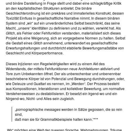
und binäre Darstellung in Frage stellt und dabei eine schlagkräftige Kritik
an den kapitalistischen Strukturen anbietet. Die binäre
Geschlechterordnung ist ein prekäres und immaterielles Konstrukt, dessen
Toxizität Einfluss in gesellschaftliche Narrative nimmt. In diesem binären
System sind „wir“ auf ein unveränderliches Selbst beschränkt, das seine
Macht, „unsere“ Identitäten zu definieren und zu wählen, verwirkt hat. Als
Glitch
, als Fehler oder Fehlfunktion verstanden, materialisiert sich dieses
Projekt als eine Weigerung, sich an vorgegebene Normen zu halten. Selbst
die Gestalt eines
Glitch
annehmend, unterwandert es gesellschaftliche
Erwartungshaltungen und durchbricht etablierte Bewertungsmaßstäbe von
Geschlecht und Körperperformance.
Dieses Injizieren von Regelwidrigkeiten wird zu einem Akt des
Widerstands, der mittels Fehlfunktionen neue Architekturen aktiviert und
Tore zum Unbekannten öffnet. Der als unberechenbar und unbenennbar
beschriebene Körper ist von Potenzial und Bewegung durchdrungen, oder,
wie Deleuze und Guattari es nennen, im „Werden“. Der Prozess besteht
aus Kompositionen, Interaktionen und kollektiver Bewertung, um normative
Verstehensweisen zu destabilisieren. Er besetzt ein Irgend-wo und ein
Nirgend-wo, Nicht- und Alles-sein zugleich.
„pornographische
messages
werden in Sätze gegossen, die so rein
sind,
daß man sie für Grammatikbeispiele halten kann.“***
„Wir“ möchten eine Welt der queeren Sprache, Wahrnehmungen, Träume