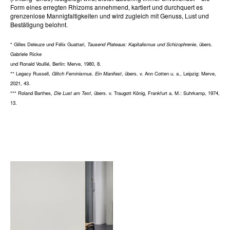
Form eines erregten Rhizoms annehmend, kartiert und durchquert es
grenzenlose Mannigfaltigkeiten und wird zugleich mit Genuss, Lust und
Bestätigung belohnt.
* Gilles Deleuze und Félix Guattari,
Tausend Plateaus: Kapitalismus und Schizophrenie
, übers.
Gabriele Ricke
und Ronald Voullié, Berlin: Merve, 1980, 8.
** Legacy Russell,
Glitch Feminismus. Ein Manifest
, übers. v. Ann Cotten u. a., Leipzig: Merve,
2021, 43.
*** Roland Barthes,
Die Lust am Text
, übers. v. Traugott König, Frankfurt a. M.: Suhrkamp, 1974,
13.