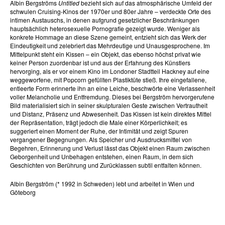
Albin Bergströms
Untitled
bezieht sich auf das atmosphärische Umfeld der
schwulen Cruising-Kinos der 1970er und 80er Jahre – verdeckte Orte des
intimen Austauschs, in denen aufgrund gesetzlicher Beschränkungen
hauptsächlich heterosexuelle Pornografie gezeigt wurde. Weniger als
konkrete Hommage an diese Szene gemeint, entzieht sich das Werk der
Eindeutigkeit und zelebriert das Mehrdeutige und Unausgesprochene. Im
Mittelpunkt steht ein Kissen – ein Objekt, das ebenso höchst privat wie
keiner Person zuordenbar ist und aus der Erfahrung des Künstlers
hervorging, als er vor einem Kino im Londoner Stadtteil Hackney auf eine
weggeworfene, mit Popcorn gefüllten Plastiktüte stieß. Ihre eingefallene,
entleerte Form erinnerte ihn an eine Leiche, beschwörte eine Verlassenheit
voller Melancholie und Entfremdung. Dieses bei Bergström hervorgerufene
Bild materialisiert sich in seiner skulpturalen Geste zwischen Vertrautheit
und Distanz, Präsenz und Abwesenheit. Das Kissen ist kein direktes Mittel
der Repräsentation, trägt jedoch die Male einer Körperlichkeit; es
suggeriert einen Moment der Ruhe, der Intimität und zeigt Spuren
vergangener Begegnungen. Als Speicher und Ausdrucksmittel von
Begehren, Erinnerung und Verlust lässt das Objekt einen Raum zwischen
Geborgenheit und Unbehagen entstehen, einen Raum, in dem sich
Geschichten von Berührung und Zurücklassen subtil entfalten können.
Albin Bergström (* 1992 in Schweden) lebt und arbeitet in Wien und
Göteborg