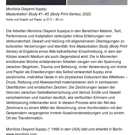
Monilola Olayemi Ilupeju
Masturbation Study #1–#5 (Body Print Series)
, 2022
Kohle und Graphit auf Papier, je 27,5 × 35 cm
Die Arbeiten Monilola Olayemi Ilupejus in den Bereichen Malerei, Text,
Performance und Installation verknüpfen intime Erfahrungen von
Verbundenheit, Gewalt und Heilung mit allgemeineren Überlegungen zu
kulturellen Verzerrungen und Identität. Ihre
Masturbation Study (Body Print
Series)
ist Ergebnis eines Akts kathartischer Einschreibung, in dem der
Körper sowohl Medium als auch Gegenstand wird. Die in Momenten
emotionaler Brüche entstandenen Arbeiten zeugen von der Spannung
zwischen Begehren, Trauma und Befreiung. Unter Verwendung von Kohle
und Papier als Erweiterungen des Selbst verwandelt Ilupeju eine
persönliche, instinktive Geste in ein physisches Dokument des Affektiven –
Druck, Reibung und Abwesenheit materialisieren sich in zerrissenen
Oberflächen und erratischen Zeichen. Die Zeichnungen lassen die
Grenzen zwischen Selbstbeherrschung und Verlust, Erotik und Gewalt
verschwimmen und machen deutlich, wie verflochten Erinnern und
Verkörperung miteinander sind. In diesem Prozess wird der Akt des
Zeichnens zu einem Mittel der Abrechnung, einer Konfrontation mit den
Gespenstern vergangener innerer Auseinandersetzungen und zu einem
Ort der Transformation.
Monilola Olayemi Ilupeju (* 1996 in den USA) lebt und arbeitet in Berlin.
www.monilola.com