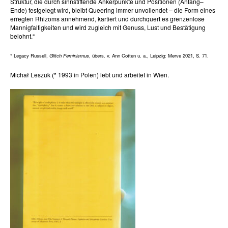
Struktur, die durch sinnstiftende Ankerpunkte und Positionen (Anfang–
Ende) festgelegt wird, bleibt Queering immer unvollendet – die Form eines
erregten Rhizoms annehmend, kartiert und durchquert es grenzenlose
Mannigfaltigkeiten und wird zugleich mit Genuss, Lust und Bestätigung
belohnt.“
* Legacy Russell,
Glitch Feminismus
, übers. v. Ann Cotten u. a., Leipzig: Merve 2021, S. 71.
Michał Leszuk (* 1993 in Polen) lebt und arbeitet in Wien.