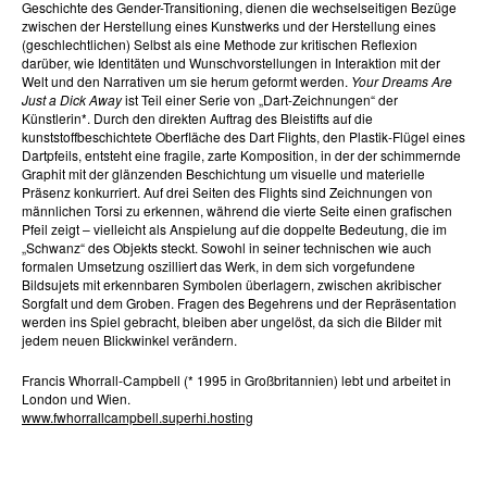
Geschichte des Gender-Transitioning, dienen die wechselseitigen Bezüge
zwischen der Herstellung eines Kunstwerks und der Herstellung eines
(geschlechtlichen) Selbst als eine Methode zur kritischen Reflexion
darüber, wie Identitäten und Wunschvorstellungen in Interaktion mit der
Welt und den Narrativen um sie herum geformt werden.
Your Dreams Are
Just a Dick Away
ist Teil einer Serie von „Dart-Zeichnungen“ der
Künstlerin*. Durch den direkten Auftrag des Bleistifts auf die
kunststoffbeschichtete Oberfläche des Dart Flights, den Plastik-Flügel eines
Dartpfeils, entsteht eine fragile, zarte Komposition, in der der schimmernde
Graphit mit der glänzenden Beschichtung um visuelle und materielle
Präsenz konkurriert. Auf drei Seiten des Flights sind Zeichnungen von
männlichen Torsi zu erkennen, während die vierte Seite einen grafischen
Pfeil zeigt – vielleicht als Anspielung auf die doppelte Bedeutung, die im
„Schwanz“ des Objekts steckt. Sowohl in seiner technischen wie auch
formalen Umsetzung oszilliert das Werk, in dem sich vorgefundene
Bildsujets mit erkennbaren Symbolen überlagern, zwischen akribischer
Sorgfalt und dem Groben. Fragen des Begehrens und der Repräsentation
werden ins Spiel gebracht, bleiben aber ungelöst, da sich die Bilder mit
jedem neuen Blickwinkel verändern.
Francis Whorrall-Campbell (* 1995 in Großbritannien) lebt und arbeitet in
London und Wien.
www.fwhorrallcampbell.superhi.hosting