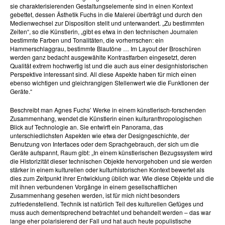
sie charakterisierenden Gestaltungselemente sind in einen Kontext
gebettet, dessen Ästhetik Fuchs in die Malerei überträgt und durch den
Medienwechsel zur Disposition stellt und unterwandert. „Zu bestimmten
Zeiten“, so die Künstlerin, „gibt es etwa in den technischen Journalen
bestimmte Farben und Tonalitäten, die vorherrschen: ein
Hammerschlaggrau, bestimmte Blautöne … Im Layout der Broschüren
werden ganz bedacht ausgewählte Kontrastfarben eingesetzt, deren
Qualität extrem hochwertig ist und die auch aus einer designhistorischen
Perspektive interessant sind. All diese Aspekte haben für mich einen
ebenso wichtigen und gleichrangigen Stellenwert wie die Funktionen der
Geräte.“
Beschreibt man Agnes Fuchs’ Werke in einem künstlerisch-forschenden
Zusammenhang, wendet die Künstlerin einen kulturanthropologischen
Blick auf Technologie an. Sie entwirft ein Panorama, das
unterschiedlichsten Aspekten wie etwa der Designgeschichte, der
Benutzung von Interfaces oder dem Sprachgebrauch, der sich um die
Geräte aufspannt, Raum gibt: „In einem künstlerischen Bezugssystem wird
die Historizität dieser technischen Objekte hervorgehoben und sie werden
stärker in einem kulturellen oder kulturhistorischen Kontext bewertet als
dies zum Zeitpunkt ihrer Entwicklung üblich war. Wie diese Objekte und die
mit ihnen verbundenen Vorgänge in einem gesellschaftlichen
Zusammenhang gesehen werden, ist für mich nicht besonders
zufriedenstellend. Technik ist natürlich Teil des kulturellen Gefüges und
muss auch dementsprechend betrachtet und behandelt werden – das war
lange eher polarisierend der Fall und hat auch heute populistische