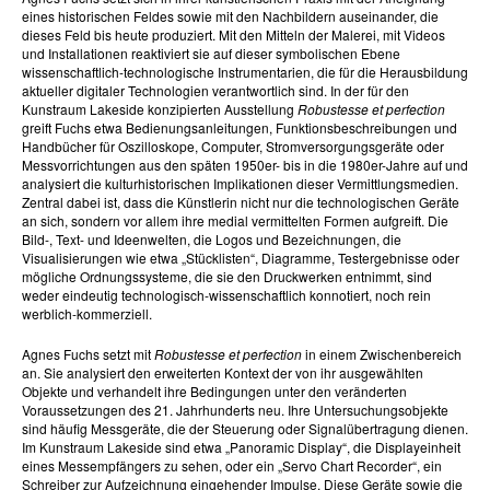
eines historischen Feldes sowie mit den Nachbildern auseinander, die
dieses Feld bis heute produziert. Mit den Mitteln der Malerei, mit Videos
und Installationen reaktiviert sie auf dieser symbolischen Ebene
wissenschaftlich-technologische Instrumentarien, die für die Herausbildung
aktueller digitaler Technologien verantwortlich sind. In der für den
Kunstraum Lakeside konzipierten Ausstellung
Robustesse et perfection
greift Fuchs etwa Bedienungsanleitungen, Funktionsbeschreibungen und
Handbücher für Oszilloskope, Computer, Stromversorgungsgeräte oder
Messvorrichtungen aus den späten 1950er- bis in die 1980er-Jahre auf und
analysiert die kulturhistorischen Implikationen dieser Vermittlungsmedien.
Zentral dabei ist, dass die Künstlerin nicht nur die technologischen Geräte
an sich, sondern vor allem ihre medial vermittelten Formen aufgreift. Die
Bild-, Text- und Ideenwelten, die Logos und Bezeichnungen, die
Visualisierungen wie etwa „Stücklisten“, Diagramme, Testergebnisse oder
mögliche Ordnungssysteme, die sie den Druckwerken entnimmt, sind
weder eindeutig technologisch-wissenschaftlich konnotiert, noch rein
werblich-kommerziell.
Agnes Fuchs setzt mit
Robustesse et perfection
in einem Zwischenbereich
an. Sie analysiert den erweiterten Kontext der von ihr ausgewählten
Objekte und verhandelt ihre Bedingungen unter den veränderten
Voraussetzungen des 21. Jahrhunderts neu. Ihre Untersuchungsobjekte
sind häufig Messgeräte, die der Steuerung oder Signalübertragung dienen.
Im Kunstraum Lakeside sind etwa „Panoramic Display“, die Displayeinheit
eines Messempfängers zu sehen, oder ein „Servo Chart Recorder“, ein
Schreiber zur Aufzeichnung eingehender Impulse. Diese Geräte sowie die