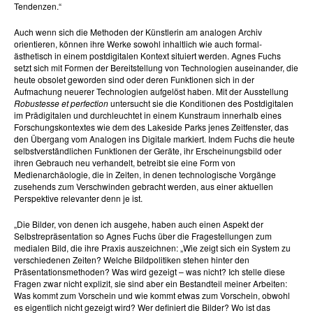
Tendenzen.“
Auch wenn sich die Methoden der Künstlerin am analogen Archiv
orientieren, können ihre Werke sowohl inhaltlich wie auch formal-
ästhetisch in einem postdigitalen Kontext situiert werden. Agnes Fuchs
setzt sich mit Formen der Bereitstellung von Technologien auseinander, die
heute obsolet geworden sind oder deren Funktionen sich in der
Aufmachung neuerer Technologien aufgelöst haben. Mit der Ausstellung
Robustesse et perfection
untersucht sie die Konditionen des Postdigitalen
im Prädigitalen und durchleuchtet in einem Kunstraum innerhalb eines
Forschungskontextes wie dem des Lakeside Parks jenes Zeitfenster, das
den Übergang vom Analogen ins Digitale markiert. Indem Fuchs die heute
selbstverständlichen Funktionen der Geräte, ihr Erscheinungsbild oder
ihren Gebrauch neu verhandelt, betreibt sie eine Form von
Medienarchäologie, die in Zeiten, in denen technologische Vorgänge
zusehends zum Verschwinden gebracht werden, aus einer aktuellen
Perspektive relevanter denn je ist.
„Die Bilder, von denen ich ausgehe, haben auch einen Aspekt der
Selbstrepräsentation so Agnes Fuchs über die Fragestellungen zum
medialen Bild, die ihre Praxis auszeichnen: „Wie zeigt sich ein System zu
verschiedenen Zeiten? Welche Bildpolitiken stehen hinter den
Präsentationsmethoden? Was wird gezeigt – was nicht? Ich stelle diese
Fragen zwar nicht explizit, sie sind aber ein Bestandteil meiner Arbeiten:
Was kommt zum Vorschein und wie kommt etwas zum Vorschein, obwohl
es eigentlich nicht gezeigt wird? Wer definiert die Bilder? Wo ist das